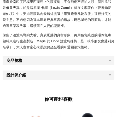
原產於南印度洋模里西斯島上的渡渡鳥，不會飛也不懼怕人類，個性溫和
呆傻又天真，於是路易斯·卡羅（Lewis Carroll）就在文學著作《愛麗絲夢
遊仙境》中，安排渡渡鳥向愛麗絲提議「用賽跑來風乾衣服」這種好笑的
餿主意。不過也因為這本世界經典童書的緣故，現已滅絕的渡渡鳥，才能
透過童話和故事，繼續留在人們的記憶裡。
保留了渡渡鳥彎鉤大嘴、寬廣肥胖的身材形象，再用色彩繽紛的環保無毒
塑料來進行生產製造，Magis 的 Dodo 渡渡鳥搖椅，是一張小朋友會受到莫
名吸引，大人也會童心未泯想要坐坐看的可愛圓滾滾搖椅。
商品規格
設計師介紹
你可能也喜歡