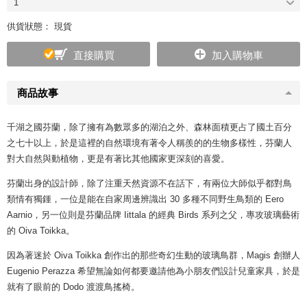
1
供貨狀態： 現貨
直接購買
加入購物車
商品故事
千湖之國芬蘭，除了擁有為數眾多的湖泊之外、森林面積更占了國土百分
之七十以上，於是這裡的自然環境有著令人稱羨的的生物多樣性，芬蘭人
對大自然與動植物，更是有著比其他國家更深刻的喜愛。
芬蘭出身的設計師，除了注重天然資源不在話下，有兩位大師似乎都對鳥
類情有獨鍾，一位是能在自家周邊辨識出 30 多種不同野生鳥類的 Eero
Aarnio，另一位則是芬蘭品牌 Iittala 的經典 Birds 系列之父，專攻玻璃藝術
的 Oiva Toikka。
因為著迷於 Oiva Toikka 創作出的那些奇幻生動的玻璃鳥群，Magis 創辦人
Eugenio Perazza 希望無論如何都要邀請他為小朋友們設計兒童家具，於是
就有了眼前的 Dodo 渡渡鳥搖椅。