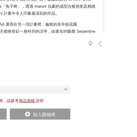
兔子椅」，透過 maruni 自豪的成型合板技術及精緻
runi 計畫中令人印象最深刻的作品。
NAA 運用在另一項計畫裡：倫敦的肯辛頓花園
）每年夏天都會搭起一座特別的涼亭，由著名的藝廊 Serpentine
師進行設計，並在此舉行募集藝術基金的派對。從 21 世紀
尚為人所津津樂道的，還是 2009 年美麗的 SANAA
追求建築結構、人與大自然三者必須完美融合，所以涼亭實
。賓客優游穿梭，整座亭子如一縷蒸氣輕煙般飄於林
蹦蹦跳跳的 SANAA 兔子椅！仔細觀察兔子的椅背，
手繪圖稿上跳出來似的生動自然。原以為木頭椅子舒適
彈性還是相當舒適，讓人體會出 SANAA 設計的驚人
間，請參考
商品規格
說明
關當作穿鞋椅，或是輕巧地帶到沙發旁，看雜誌電視的時候
加入購物車
房間擺上小盆栽，放在床邊為明日早晨醒來的自己預設
算閒置在角落當個裝飾椅，活潑有趣的視覺依然療癒人