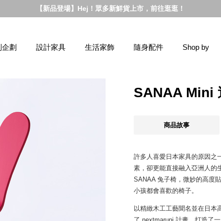
【新品登場】Hej！眾多新鮮貨上市，前往逛逛！
別企劃
設計家具
生活家飾
隨身配件
Shop by
SANAA Mi
商品故事
許多人喜愛日本家具的原因之
素，卻更能直接融入亞洲人的
SANAA 兔子椅，微妙的高
小孩都會喜歡的椅子。
以精緻木工工藝聞名並在日本高級家
了 nextmaruni 計畫，打