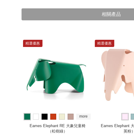
相關產品
精選優惠
精選優惠
more
60 低四腳圓
Eames Elephant RE 大象兒童椅
Eames Elepha
）
（松樹綠）
英粉