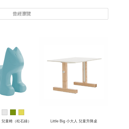
曾經瀏覽
精選優惠
茱莉安 兒童椅（松石綠）
Little Big 小大人 兒童升降桌
Panto