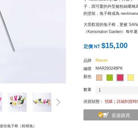
子，因可愛的外型被粉絲暱稱為「
的塗裝，兔子椅成為 nextma
大受歡迎的兔子椅，更被 SA
（Kensington Garden
Gallery 廣邀世界頂級建築
$15,100
初至今，年年驚喜不斷，不過至今
定價 NT
涼亭。
Maruni
品牌
SANAA 的設計本來就相當
MAR293248PK
編號
在是最適合他們發揮的題目了
顏色
中，而在這裡接待大家的，正是
左右不對稱的雙耳，就好像從
數量
1
度非常有限，沒想到木質兔耳的
之處。
供貨狀態：
預購｜詳細到貨時
SANAA 兔子椅可以放在玄
直接購買
讓它為你端著茶。有時候移到
一個好心情也不錯。其實，就
ini 迷你兔子椅（粉桃兔）
心。