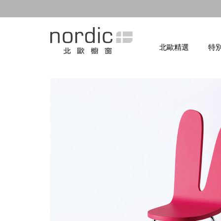
北歐精選
特