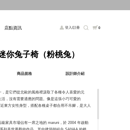
店點資訊
登入/註冊
0
ni 迷你兔子椅（粉桃兔）
商品規格
設計師介紹
一，是它們從北歐的風格裡汲取了各種令人喜愛的元
生活，沒有需要適應的問題。像是這張小巧可愛的
度貼近東方女性身型，搭配各種桌子都合用不吊腳，是大人
具市場佔有一席之地的 maruni，於 2004 年啟動
造了一系列具世界觀的作品。其中建築師組合 SANAA 的椅