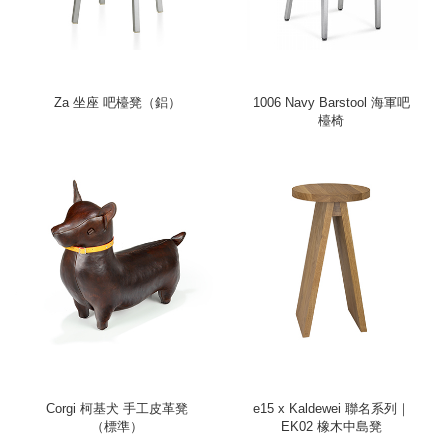
Za 坐座 吧檯凳（鋁）
1006 Navy Barstool 海軍吧
檯椅
Corgi 柯基犬 手工皮革凳
e15 x Kaldewei 聯名系列｜
（標準）
EK02 橡木中島凳