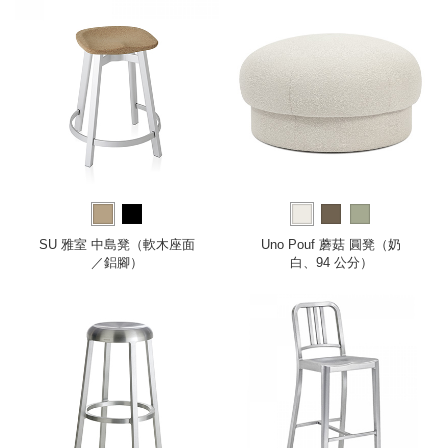
SU 雅室 中島凳（軟木座面
Uno Pouf 蘑菇 圓凳（奶
／鋁腳）
白、94 公分）