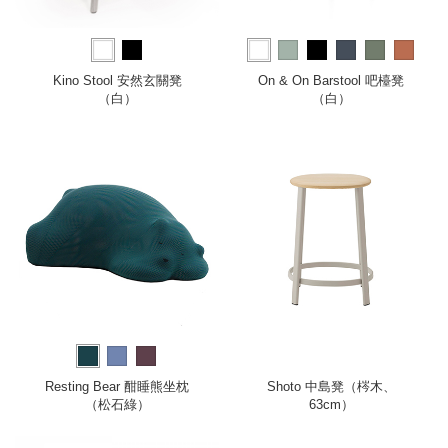
more
Kino Stool 安然玄關凳
On & On Barstool 吧檯凳
（白）
（白）
Resting Bear 酣睡熊坐枕
Shoto 中島凳（梣木、
（松石綠）
63cm）