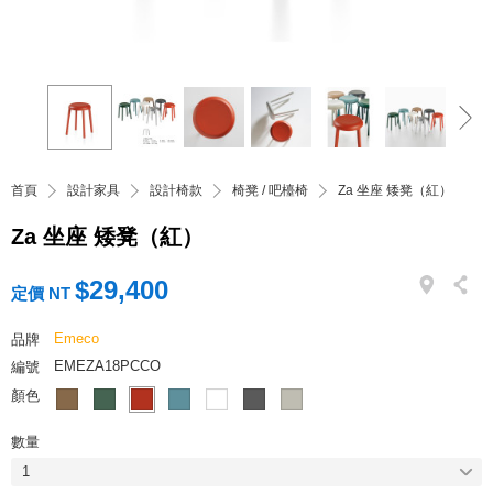
首頁
設計家具
設計椅款
椅凳 / 吧檯椅
Za 坐座 矮凳（紅）
Za 坐座 矮凳（紅）
$29,400
定價 NT
Emeco
品牌
EMEZA18PCCO
編號
顏色
數量
1