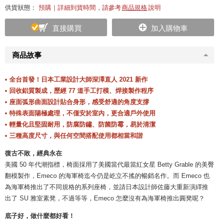
供貨狀態：
預購｜詳細到貨時間，請參考
商品規格
說明
直接購買
加入購物車
商品故事
• 全台首發！日本工業設計大師深澤直人 2021 新作
• 回收鋁質製成，歷經 77 道手工打模、焊接製作程序
• 座面弧形曲面設計貼合身形，感受舒適的角度支撐
• 特殊表面陽極處理，不僅安於室內，更合適戶外使用
• 輕量化且堅固耐用，防腐防鏽、防菌防霉，易於清潔
• 三種高度尺寸，與任何空間搭配使用都相當和諧
復古不敗，經典永在
美國 50 年代潮指標，椅面採用了美國當代最當紅女星 Betty Grable 的美臀
翻模製作，Emeco 的海軍椅迄今仍是屹立不搖的暢銷名作。而 Emeco 也
為海軍椅推出了不同規格的系列座椅，並請日本設計師佐藤大重新演繹推
出了 SU 雅室素凳，不過等等，Emeco 怎麼沒有為海軍椅推出圓凳呢？
底子好，做什麼都好看！