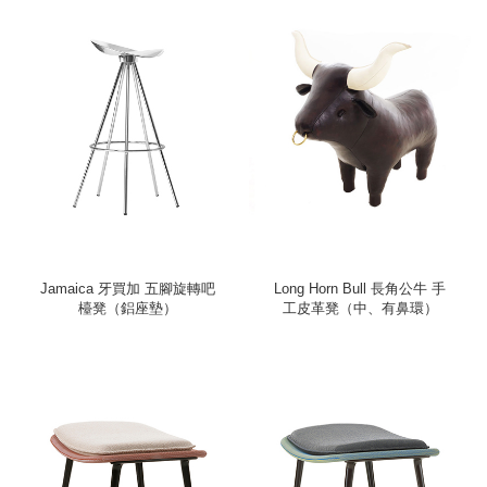
Jamaica 牙買加 五腳旋轉吧
Long Horn Bull 長角公牛 手
檯凳（鋁座墊）
工皮革凳（中、有鼻環）