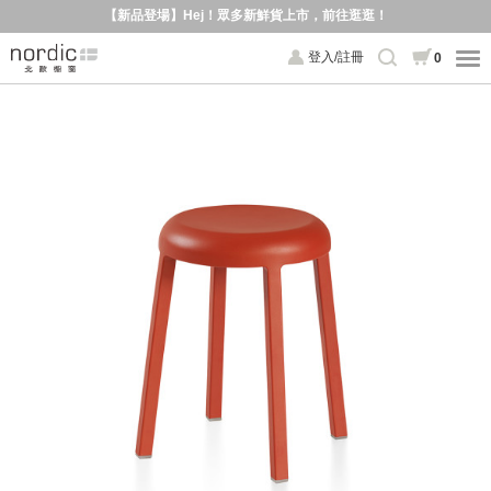
【新品登場】Hej！眾多新鮮貨上市，前往逛逛！
登入/註冊
0