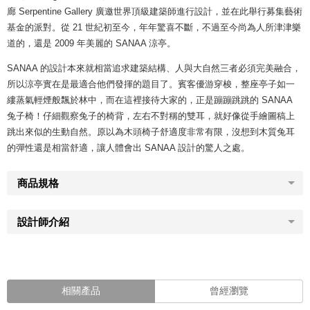
廊 Serpentine Gallery 廣邀世界頂級建築師進行設計，並在此舉行募集藝術
基金的派對。從 21 世紀初至今，年年驚喜不斷，不過至今尚為人所津津樂
道的，還是 2009 年美麗的 SANAA 涼亭。
SANAA 的設計本來就相當追求建築結構、人與大自然三者必須完美融合，
所以涼亭實在是最適合他們發揮的題目了。賓客優游穿梭，整座亭子如一
縷蒸氣輕煙般飄於林中，而在這裡接待大家的，正是蹦蹦跳跳的 SANAA
兔子椅！仔細觀察兔子的椅背，左右不對稱的雙耳，就好像從手繪圖稿上
跳出來似的生動自然。原以為木頭椅子舒適度非常有限，沒想到木質兔耳
的彈性還是相當舒適，讓人體會出 SANAA 設計的驚人之處。
商品規格
設計師介紹
相關產品
曾經瀏覽