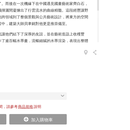
了。而後在一次機緣下在中國遇見國畫藝術家齊白石，
觸揮灑間凝煉出了行雲流水的曲線精髓。這段經歷讓野
始跨領域到了整個景觀與公共藝術設計，將東方的空間
當中，建築大師貝聿銘對他更是推崇備至。
流讓他們結下了深厚的友誼，並在藝術造詣上收穫豐
作了逾百幅水墨畫，流暢細膩的水墨渲染，表現出整體
、張力十足卻雕塑感十足的線條筆法，在 Freeform
可見一斑。
演變而成的鵝卵石，Freeform 悠然弧形沙發雕塑藝
滿生命力，以有機形式和自然色調柔化了銳角，輕盈、
重風格，凝聚了穿透空間的品味層次。柔軟彈性的坐面
山水林間裡舒適怡然，如此完美無暇的設計與乘坐體
其中？
間，請參考
商品規格
說明
加入購物車