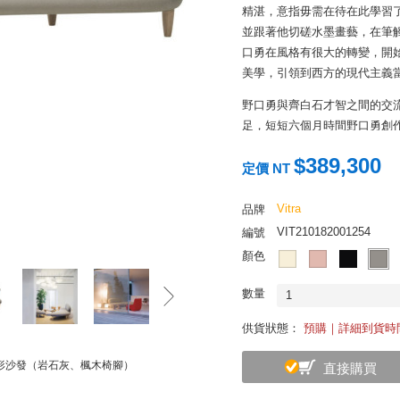
精湛，意指毋需在待在此學習
並跟著他切磋水墨畫藝，在筆
口勇在風格有很大的轉變，開
美學，引領到西方的現代主義
野口勇與齊白石才智之間的交
足，短短六個月時間野口勇創
曲線抽象而獨立的存在。如此濃重
$389,300
悠然弧形沙發和椅凳的設計上
定價 NT
如同溪流裡經過無數沖刷、研磨而
Vitra
品牌
術品般的外形，光滑圓潤且充
VIT210182001254
編號
流暢、雕塑的自然與現代的雙
顏色
擁有絕佳的觸感，就像是置身
驗，怎麼能不悠悠然然享受於
數量
1
供貨狀態：
預購｜詳細到貨時
悠然弧形沙發（岩石灰、楓木椅腳）
直接購買