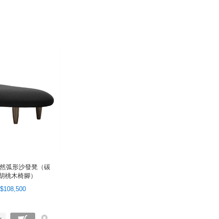
m 悠然弧形沙發凳（碳
胡桃木椅腳）
$108,500