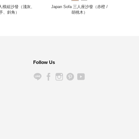
a 三人模組沙發（淺灰、
Japan Sofa 三人座沙發（赤橙 /
Kerm
手、斜角）
胡桃木）
Follow Us