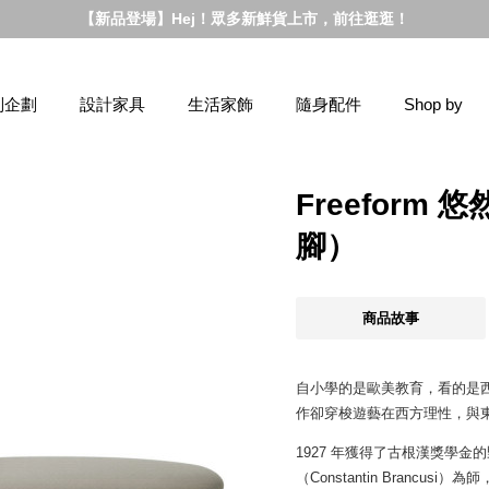
【新品登場】Hej！眾多新鮮貨上市，前往逛逛！
別企劃
設計家具
生活家飾
隨身配件
Shop by
Freefor
腳）
商品故事
自小學的是歐美教育，看的是
作卻穿梭遊藝在西方理性，與
1927 年獲得了古根漢獎學
（Constantin Branc