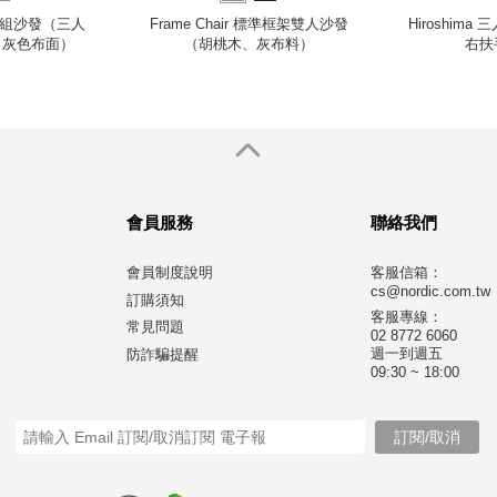
木模組沙發（三人
Frame Chair 標準框架雙人沙發
Hiroshim
i 灰色布面）
（胡桃木、灰布料）
右扶
會員服務
聯絡我們
會員制度說明
客服信箱：
cs@nordic.com.tw
訂購須知
客服專線：
常見問題
02 8772 6060
週一到週五
防詐騙提醒
09:30 ~ 18:00