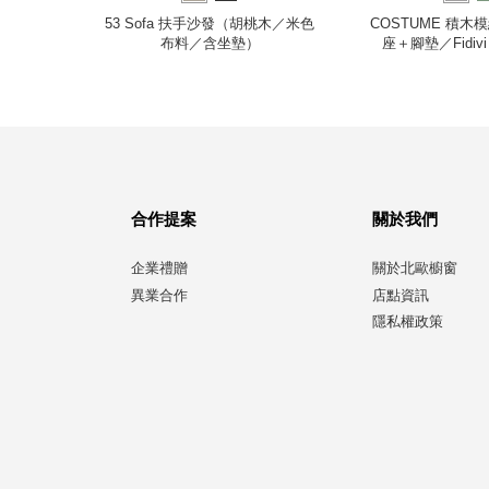
布料、深黑
53 Sofa 扶手沙發（胡桃木／米色
COSTUME 積
布料／含坐墊）
座＋腳墊／Fidiv
合作提案
關於我們
企業禮贈
關於北歐櫥窗
異業合作
店點資訊
隱私權政策