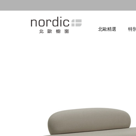
北歐精選
特