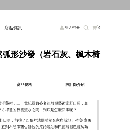
店點資訊
登入/註冊
0
m 悠然弧形沙發（岩石灰、楓木椅
商品規格
設計師介紹
西洋藝術，二十世紀最負盛名的雕塑藝術家野口勇，創
東方禪意的行雲流水之間，到底是怎麼回事呢？
金的野口勇，前往了巴黎拜法國雕塑名家康斯坦丁·布朗庫西
usi）為師，直到布朗庫西告訴他的原始雕刻和民藝雕塑已經純熟