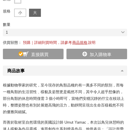
規格
小
大
數量
1
供貨狀態：
預購｜詳細到貨時間，請參考
商品規格
說明
直接購買
加入購物車
商品故事
根據動物學家的研究，至今現存的鳥類品種約有一萬多不同的類別，而每
一種鳥類的生活習性﹑樣貌及姿態更是截然不同，其中令人超乎想像的，
部分鳥類的休息時間僅需 3 個小時即可，當牠們安穩沉靜的佇立在枝頭上
時，整體姿態也有別於展翅高飛的活力，動靜間呈現出生命百樣截然不同
的優雅與細膩。
而善於取材至自然環境的英國設計師 Umut Yamac，本次以鳥兒休憩時的
迷人樣貌為作品靈感，進而創作出系列燈具作品，他曾表示：「設計所帶