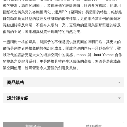
來的樂趣，源自於細節」。遵循著他的設計邏輯，經過多方嘗試，他運用
摺紙概念將鳥兒的姿態極簡化，運用PP（聚丙烯）易塑形的特性，維妙維
肖勾勒出鳥兒體態的紋理及棲身時的優美樣貌，更使用洽當比例的黃銅材
質點綴於喙及鳥尾，不僅令人眼前一亮，更隱晦的呈現鳥類那堅硬的喙及
俏麗的羽尾，運用相異材質呈現獨特的自然之美。
一盞獨樹一格的燈具，所賦予的不僅是提供務實面的照明用途，其更大的
價值是創作者將抽象的想像幻化成真，開啟光源的同時不只點亮空間，難
以取代的設計更是大大的增加空間中的美感，moooi 與 Umut Yamac 合作
的棲鳥之姿燈具系列，更是將燈具推往生活藝術的高峰，無論是居家或商
業空間使用，皆可營造令人驚豔的創意及風格。
商品規格
設計師介紹
相關產品
曾經瀏覽