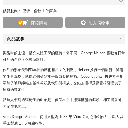
1
供貨狀態：
現貨｜僅餘 1 件庫存
直接購買
加入購物車
商品故事
與當時的主流，講究人體工學的座椅市場不同，George Nelson 喜歡從日常
可見的自然文化來做設計。
作品的形象受到50年代的藝術相當大的刺激，Nelson 推行一個嶄新、隨意
的坐具風格，就像這個受到椰子殼啟發的座椅。Coconut chair 椰香椅是用
添加了玻璃纖維的塑料椅殼及軟墊所構成，交錯的橫桿及鋼管椅腳提供了
座椅的穩定性。
當時人們對這張椅子的印象是，像個在空中漂浮擺盪的椰殼，卻又穩妥地
固定在地面上。
Vitra Design Museum 使用原型為 1988 年 Vitra 公司之原創作品，職人以
手工製成 1：6 珍藏模型。