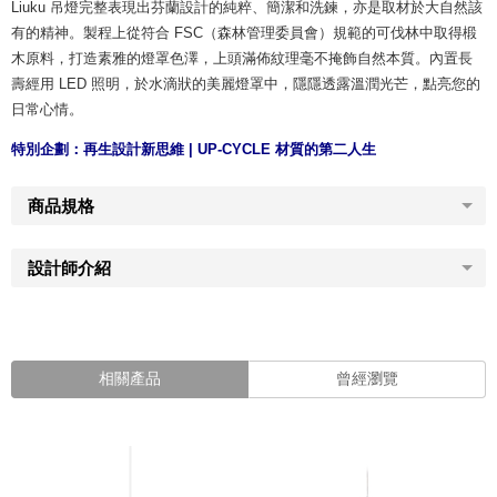
Liuku 吊燈完整表現出芬蘭設計的純粹、簡潔和洗鍊，亦是取材於大自然該
有的精神。製程上從符合 FSC（森林管理委員會）規範的可伐林中取得椴
木原料，打造素雅的燈罩色澤，上頭滿佈紋理毫不掩飾自然本質。內置長
壽經用 LED 照明，於水滴狀的美麗燈罩中，隱隱透露溫潤光芒，點亮您的
日常心情。
特別企劃：
再生設計新思維 | UP-CYCLE 材質的第二人生
商品規格
設計師介紹
相關產品
曾經瀏覽