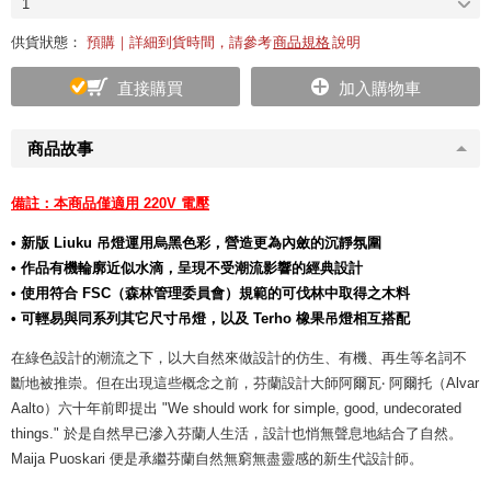
1
供貨狀態：
預購｜詳細到貨時間，請參考
商品規格
說明
直接購買
加入購物車
商品故事
備註：本商品僅適用 220V 電壓
• 新版 Liuku 吊燈運用烏黑色彩，營造更為內斂的沉靜氛圍
• 作品有機輪廓近似水滴，呈現不受潮流影響的經典設計
• 使用符合 FSC（森林管理委員會）規範的可伐林中取得之木料
• 可輕易與同系列其它尺寸吊燈，以及 Terho 橡果吊燈相互搭配
在綠色設計的潮流之下，以大自然來做設計的仿生、有機、再生等名詞不
斷地被推崇。但在出現這些概念之前，芬蘭設計大師阿爾瓦‧ 阿爾托（Alvar
Aalto）六十年前即提出 "We should work for simple, good, undecorated
things." 於是自然早已滲入芬蘭人生活，設計也悄無聲息地結合了自然。
Maija Puoskari 便是承繼芬蘭自然無窮無盡靈感的新生代設計師。