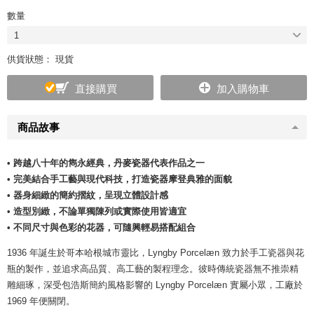
數量
1
供貨狀態： 現貨
直接購買
加入購物車
商品故事
• 跨越八十年的雋永經典，丹麥瓷器代表作品之一
• 完美結合手工藝與現代科技，打造瓷器摩登典雅的面貌
• 器身細緻的簡約摺紋，呈現立體設計感
• 造型別緻，不論單獨陳列或實際使用皆適宜
• 不同尺寸與色彩的花器，可隨興輕易搭配組合
1936 年誕生於哥本哈根城市靈比，Lyngby Porcelæn 致力於手工瓷器與花
瓶的製作，並追求高品質、高工藝的製程理念。彼時傳統瓷器無不推崇精
雕細琢，深受包浩斯簡約風格影響的 Lyngby Porcelæn 實屬小眾，工廠於
1969 年便關閉。