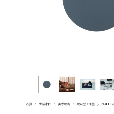
首頁
生活家飾
美學餐廚
餐杯墊 / 托盤
NUPO