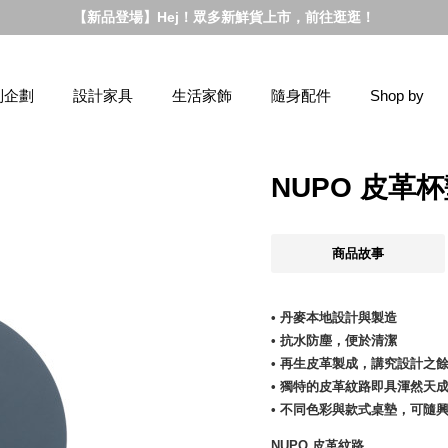
【新品登場】Hej！眾多新鮮貨上市，前往逛逛！
別企劃
設計家具
生活家飾
隨身配件
Shop by
NUPO 皮革
商品故事
• 丹麥本地設計與製造
• 抗水防塵，便於清潔
• 再生皮革製成，講究設計之
• 獨特的皮革紋路即具渾然天
• 不同色彩與款式桌墊，可隨
NUPO 皮革紋路