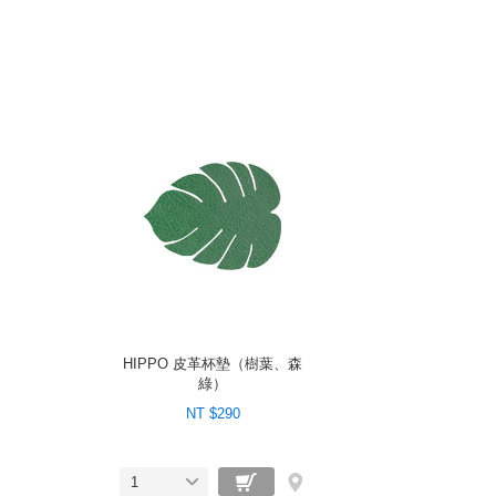
HIPPO 皮革杯墊（樹葉、森
綠）
NT $290
1