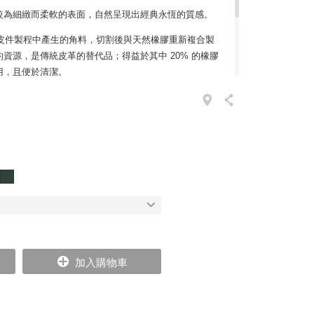
較為細緻而柔軟的表面，自然呈現出經典永恆的質感。
 運用皮件製程中產生的角料，切割後與天然橡膠重新複合製
資源，是傳統皮革的替代品；得益於其中 20% 的橡膠
用，且便於清潔。
輕薄，實際觸摸卻感厚實舒服。表面的皮革紋路即具渾然天成
狀的絨面革，美觀之餘能穩固抓牢桌面不易移位。多用
餐廚空間，換個情景擺置於辦公室，抑是十分精緻實用
加入購物車