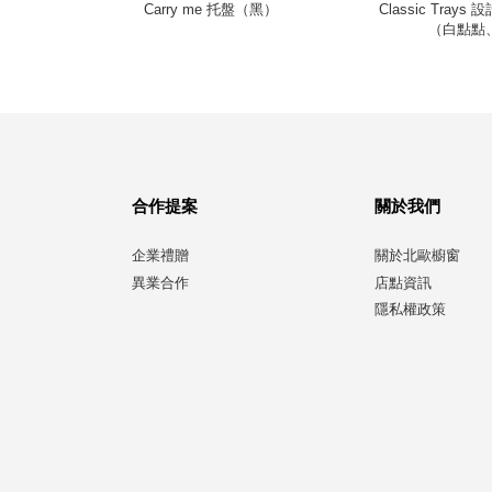
 置物盤（30
Carry me 托盤（黑）
Classic Tray
（白點點
合作提案
關於我們
企業禮贈
關於北歐櫥窗
異業合作
店點資訊
隱私權政策