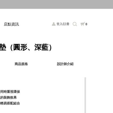
店點資訊
登入/註冊
0
杯墊（圓形、深藍）
商品規格
設計師介紹
餘同時重視環保
成的裝飾效果
興輕易搭配組合