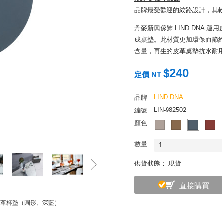
品牌最受歡迎的紋路設計，其
丹麥新興傢飾 LIND DNA
成桌墊。此材質更加環保而節約
含量，再生的皮革桌墊抗水耐
LIND DNA 桌墊外觀看似
$240
定價 NT
的裝飾效果；底面磨製成細絨
途的美麗桌墊，不應被侷限於
LIND DNA
品牌
的文房器具。
LIN-982502
編號
顏色
數量
1
供貨狀態： 現貨
直接購買
 皮革杯墊（圓形、深藍）