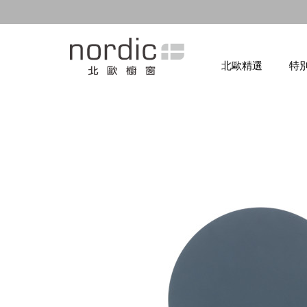
北歐精選
特