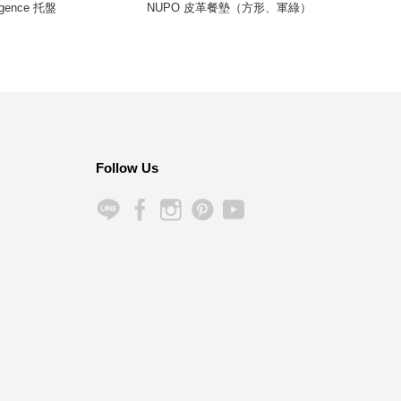
lgence 托盤
NUPO 皮革餐墊（方形、軍綠）
NUP
Follow Us