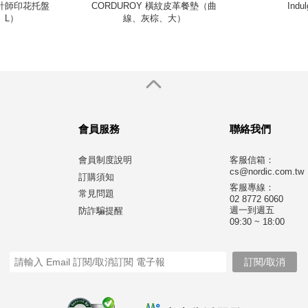
s 設計師印花托盤
CORDUROY 橫紋皮革餐墊（曲
Indu
、L）
線、灰棕、大）
會員服務
聯絡我們
會員制度說明
客服信箱：
cs@nordic.com.tw
訂購須知
客服專線：
常見問題
02 8772 6060
週一到週五
防詐騙提醒
09:30 ~ 18:00