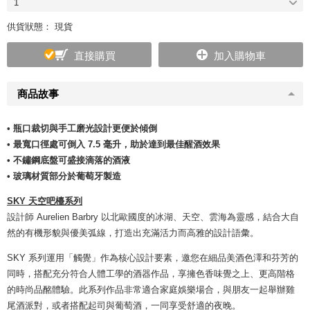
1
供貨狀態： 現貨
直接購買
加入購物車
商品故事
• 瓶口裁切與手工磨光設計更便於傾倒
• 最寬口徑處可倒入 7.5 毫升，助於達到最佳醒酒效果
• 不鏽鋼底盤可盛接滴落的酒液
• 玻璃材質部分於葡萄牙製造
SKY 天空吧檯系列
設計師 Aurelien Barbry 以北歐國度的冰湖、天空、雲海為靈感，結合大自
然的有機形貌與優美弧線，打造出充滿活力而高雅的設計語彙。
SKY 系列運用「觸覺」作為核心設計要素，邀您在細品美酒色澤和芬芳的
同時，搭配充分符合人體工學的酒器作品，享擁色香味覺之上、更高階格
的時尚品酩體驗。此系列作品非常適合家庭娛樂場合，與朋友一起舉辦雞
尾酒派對，或者搭配起司與葡萄酒，一同享受舒適的夜晚。