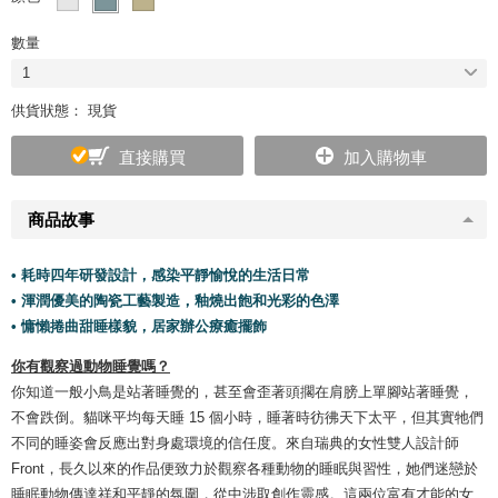
數量
1
供貨狀態： 現貨
直接購買
加入購物車
商品故事
• 耗時四年研發設計，感染平靜愉悅的生活日常
• 渾潤優美的陶瓷工藝製造，釉燒出飽和光彩的色澤
• 慵懶捲曲甜睡樣貌，居家辦公療癒擺飾
你有觀察過動物睡覺嗎？
你知道一般小鳥是站著睡覺的，甚至會歪著頭擱在肩膀上單腳站著睡覺，
不會跌倒。貓咪平均每天睡 15 個小時，睡著時彷彿天下太平，但其實牠們
不同的睡姿會反應出對身處環境的信任度。來自瑞典的女性雙人設計師
Front，長久以來的作品便致力於觀察各種動物的睡眠與習性，她們迷戀於
睡眠動物傳達祥和平靜的氛圍，從中涉取創作靈感。這兩位富有才能的女