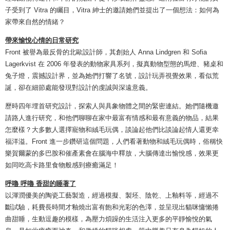
子受到了 Vitra 的矚目，Vitra 紳士的邀請她們並提出了一個想法：如何為
家帶來自然的情緒？
帶來愉悅心情的日常研究
Front 被譽為最反骨的北歐設計師，其創始人 Anna Lindgren 和 Sofia
Lagerkvist 在 2006 年發表的動物家具系列，擬真動物型態的馬燈、豬桌和
兔子燈，震撼設計界，並為她們打響了名號，設計玩弄視覺效果，看似荒
誕，卻在細節處能發現對設計的虔誠與深遠意義。
歷時四年埋首研究設計，探索人與具象物體之間的緊密連結。她們隨機邀
請路人進行研究，和他們聊聊在家中最富有情感和最有意義的物品，結果
怎麼樣？大多數人選擇寵物和絨毛玩偶，談論起他們比談論起情人還更幸
福洋溢。Front 進一步鑽研這個問題，人們看著動物和絨毛玩偶時，俗稱快
樂賀爾蒙的多巴胺和催產素會在腦海中釋放，大腦傳達出愉悅感，效果更
如同吃高卡路里食物般感到療癒滿足！
呼嚕 呼嚕 香甜的睡著了
以渾潤優美的陶瓷工藝製造，經過模擬、製坯、陰乾、上釉料等，經過不
斷試驗，耗費長時間才釉燒出富有飽和光彩的色澤，並呈現出貓咪慵懶捲
曲甜睡，生動逗趣的模樣，為壓力煩躁的生活注入更多的平靜愉悅的氣