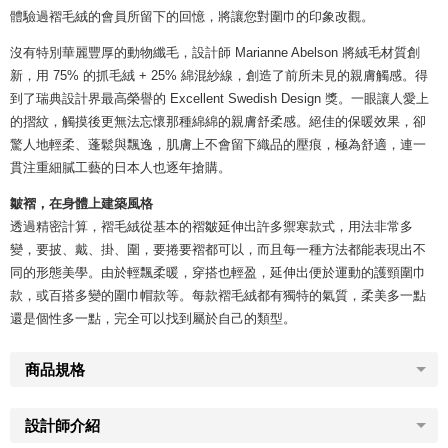
體驗過褶毛絨的會員所留下的回憶，將讓您對圍巾的印象改觀。
沒有特別華麗豐厚的動物纖毛，設計師 Marianne Abelson 將絨毛材質創
新，用 75% 的抓毛絨 + 25% 綿混紗線，創造了前所未見的親膚觸感。得
到了瑞典設計界最高榮譽的 Excellent Swedish Design 獎。一眼讓人愛上
的摺紋，觸摸後更無法忘懷那種綿綿的親膚舒柔感。絕佳的保暖效果，卻
驚人地輕柔、蓬鬆與飄逸，肌膚上不會留下織品的壓痕，極為舒適，連一
貫注重細膩工藝的日本人也逐年搶購。
皺褶，在身體上建築風格
透過精密計算，褶毛絨從基本的褶皺延伸出許多禦寒款式，用法非常多
變，要披、戴、掛、圍，要捲要褶都可以，而且每一種方法都能表現出不
同的形態美學。由於輕飄柔暖，穿搭也輕盈，延伸出便於運動的護頸圍巾
款，或百搭多變的圍巾帽款等。每款褶毛絨都有獨特的氣質，柔美多一點
還是個性多一點，完全可以找到屬於自己的類型。
商品規格
設計師介紹