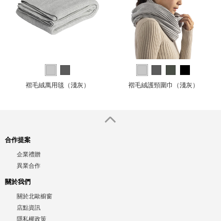
褶毛絨萬用毯（淺灰）
褶毛絨護頸圍巾（淺灰）
合作提案
企業禮贈
異業合作
關於我們
關於北歐櫥窗
店點資訊
隱私權政策