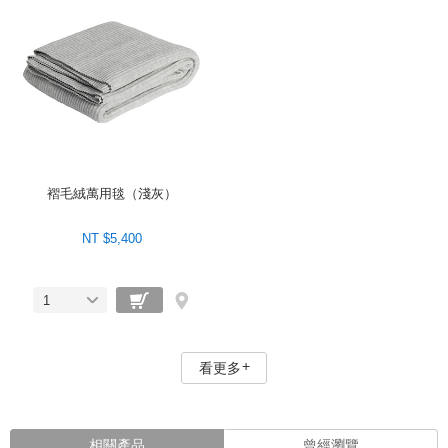
褶毛絨萬用毯（淺灰）
NT $5,400
1
看更多
相關產品
曾經瀏覽