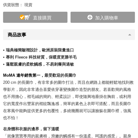
供貨狀態： 現貨
直接購買
加入購物車
商品故事
• 瑞典極簡皺褶設計，歐洲原裝限量進口
• 專利 Fleece 科技材質，保暖度更勝羊毛
• 蓬鬆親膚的柔軟觸感，不易刺癢與過敏
MoMA 連年銷售第一，
最受歡迎的長圍巾
200 cm 的長圍巾，有非常多的圍巾打法，而且在網路上都能輕鬆地找到教
學影片，因此非常適合喜愛依穿著變換圍巾造型的朋友。若喜歡簡約風格
也不用擔心，褶毛絨的簡約、輕柔設計，即使隨興地垂掛在胸前，或利用
它的寬度作出豐富的褶紋飄逸感，簡單的素色上衣即可搭配，而且長圍巾
在寒風中能夠提供更多的包覆性，多繞幾圈就可以讓臉躲在圍巾裡，強風
也不怕！
在身體和衣服的邊界，留下溫暖
「就像寶寶專用的親膚棉，滑嫩的觸感有一份溫柔、呵護的感受」。親身