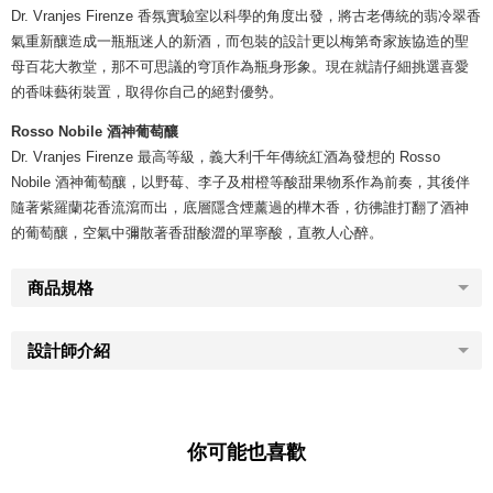
Dr. Vranjes Firenze 香氛實驗室以科學的角度出發，將古老傳統的翡冷翠香
氣重新釀造成一瓶瓶迷人的新酒，而包裝的設計更以梅第奇家族協造的聖
母百花大教堂，那不可思議的穹頂作為瓶身形象。現在就請仔細挑選喜愛
的香味藝術裝置，取得你自己的絕對優勢。
Rosso Nobile 酒神葡萄釀
Dr. Vranjes Firenze 最高等級，義大利千年傳統紅酒為發想的 Rosso
Nobile 酒神葡萄釀，以野莓、李子及柑橙等酸甜果物系作為前奏，其後伴
隨著紫羅蘭花香流瀉而出，底層隱含煙薰過的樺木香，彷彿誰打翻了酒神
的葡萄釀，空氣中彌散著香甜酸澀的單寧酸，直教人心醉。
商品規格
設計師介紹
你可能也喜歡