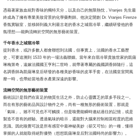
憑藉著家族血統對香味的獨特天分，以及自己的無限熱忱，Vranjes 先生最
終成為了擁有專業美妝背景的化學藥劑師。他決定開創 Dr. Vranjes Firenze
香氛實驗室，並移師到義大利最古老的香水之城翡冷翠，繼續研發他的香
氛理想──能夠流轉於空間的無形藝術裝置。
千年香水之城翡冷翠
提到香水，或許多數人都會聯想到法國，但事實上，法國的香水工藝歷
史，可要追溯到 1533 年的一場法義聯姻。當年來自翡冷翠貴族世家的凱薩
琳梅第奇，遠嫁法國國王亨利二世時，就帶著專屬的義國調香師隨行，這
名調香師為凱薩琳皇后研發的各種美妙香味的皮革手套，在法國皇室間風
靡一時，也帶給當地香水產業深遠的影響。
流轉空間的無形藝術裝置
藝術設計是我們在富足的物質生活之外，防止心靈匱乏的眾多手段之一。
而在有形的藝術品與設計物件之外，尚有一種無形的藝術裝置，那就是
「氣味」。雖不可見也不可觸摸，但是嗅覺能瞬時連結過往的記憶，或是
製造不曾有的經驗。透過氣味的暗示，還能對大腦來控制相當程度的思維
意識。因此嗅覺可說是所有感官中最神秘美妙（卻又可怕）的一種，懂得
掌握的人就能取得絕對優勢（想想凱薩琳皇后對法國時尚的影響力）。