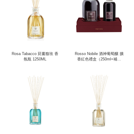
Rosa Tabacco 菸薰馥玫 香
Rosso Nobile 酒神葡萄釀 擴
氛瓶 1250ML
香紅色禮盒（250ml+補充
瓶）