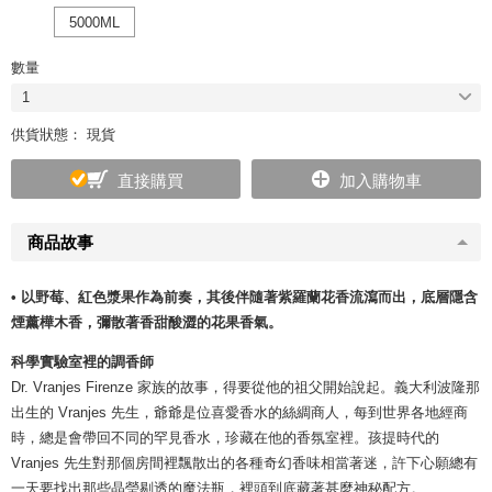
5000ML
數量
1
供貨狀態： 現貨
直接購買
加入購物車
商品故事
• 以野莓、紅色漿果作為前奏，其後伴隨著紫羅蘭花香流瀉而出，底層隱含
煙薰樺木香，彌散著香甜酸澀的花果香氣。
科學實驗室裡的調香師
Dr. Vranjes Firenze 家族的故事，得要從他的祖父開始說起。義大利波隆那
出生的 Vranjes 先生，爺爺是位喜愛香水的絲綢商人，每到世界各地經商
時，總是會帶回不同的罕見香水，珍藏在他的香氛室裡。孩提時代的
Vranjes 先生對那個房間裡飄散出的各種奇幻香味相當著迷，許下心願總有
一天要找出那些晶瑩剔透的魔法瓶，裡頭到底藏著甚麼神秘配方。