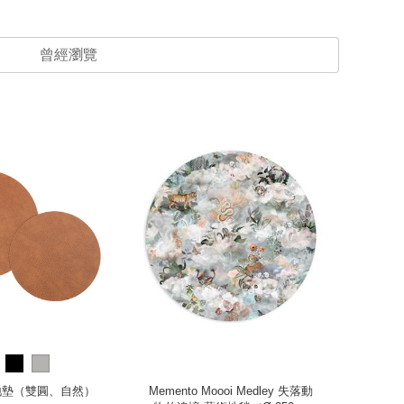
再現，更是讓你擁有 SISU 精神的芬蘭生活主張。
潮濕且不易積塵，保持空間乾淨。
曾經瀏覽
只要掀起再輕輕抖落。
國紅點大賞作品，能雙面翻轉使用。
革地墊（雙圓、自然）
Memento Moooi Medley 失落動
Aqua