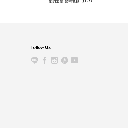
物的追憶 藝術地毯（Ø 250 公
（虎
分）
Follow Us