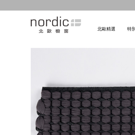
北歐精選
特