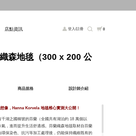
店點資訊
登入/註冊
0
芬蘭織森地毯（300 x 200 公
商品規格
設計師介紹
像，Hanna Korvela 地毯椎心實測大公開！
千湖之國稱號的芬蘭（全國共有湖泊約 18 萬個以
水氣，進而提升生活舒適感。芬蘭織森地毯取材自芬蘭
由環保染色、抗污等加工處理後，仍能保持纖維既有的