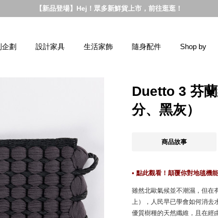
【新品登場】Hej！眾多新鮮貨上市，前往逛逛！
別企劃
設計家具
生活家飾
隨身配件
Shop by
Duetto 3 
分、黑灰）
商品故事
• 點此觀看！顛覆你對地毯機能想
雖然北歐氣候並不潮濕，但在有
上），人民早已學會如何消去
優質樹種的天然纖維，且在經