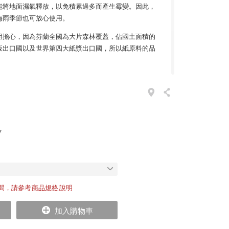
能將地面濕氣釋放，以免積累過多而產生霉變。因此，
梅雨季節也可放心使用。
用擔心，因為芬蘭全國為大片森林覆蓋，佔國土面積的
紙板出口國以及世界第四大紙漿出口國，所以紙原料的品
非常悠久的傳統工藝，主要以編、捲、捆的手法混棉後
踏觸感外，也間接提升了強韌度而更為耐用，不用擔心
不必煩惱諸如容易吸附灰塵、刮傷、起毛絮以及卡汙垢
塵蟎等過敏原的溫床。生活中常見狀況如打翻飲料、果
污等，但此後，你只需輕輕抖落地毯或使用吸塵器即
7
作品。
實之色
要生活方式，意指保持意志、決心、毅力與理性地面對逆
小鎮，但 Hanna Korvela 卻能在自然天地找出如
間，請參考
商品規格
說明
緻地洞悉其由自然地貌而生的和諧之美，再由簡單卻驚
現出芬蘭大地般的樸實色韻。
加入購物車
強居家空間感，這樣費時費工的純手工編織作品，代表