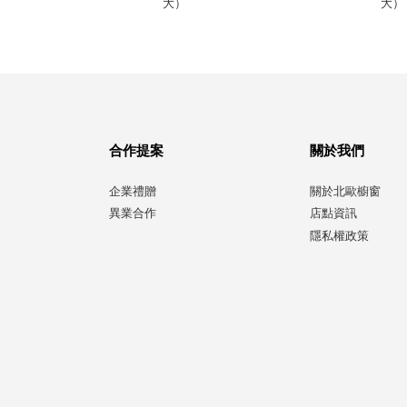
）
大）
大）
合作提案
關於我們
企業禮贈
關於北歐櫥窗
異業合作
店點資訊
隱私權政策