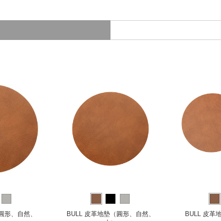
的不僅僅是一項芬蘭傳統工藝的
．
100% 棉與紙纖捻繩，耐
．
材質經抗汙處理，日常保潔
．
芬蘭當地傳統手工編織，德
（圓形、自然、
BULL 皮革地墊（圓形、自然、
BULL 皮