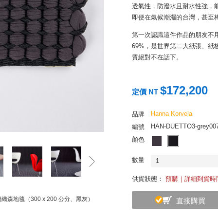
透氣性，防潑水且耐水性強，
即便在氣候潮濕的台灣，甚至
第一次認識這件作品的朋友不
69%，是世界第二大紙張、
質絕對不在話下。
而這項手工編織技術更是芬蘭
交互相織，除能保有地毯的踩
$172,200
定價 NT
翹邊變形。不僅雙面可用，也
等問題，大大削減了最麻煩的
Hanna Korvela
品牌
汁，或留下食物殘渣、毛屑油
HAN-DUETTO3-grey00
編號
可，可說是國內居家最合用的
顏色
踏上芬蘭之土 - 經緯編織的樸
SISU 精神是芬蘭文化最重
數量
1
境。即便這件作品只是來自芬蘭一座
供貨狀態：
預購｜詳細到貨時
塵埃般微小的美好。她敏銳細
人的規律編織工藝，清晰地表
 芬蘭織森地毯（300 x 200 公分、黑灰）
直接購買
置放於客廳、床邊或書房的加