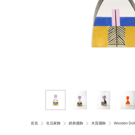
首頁
生活家飾
經典擺飾
木質擺飾
Wooden D