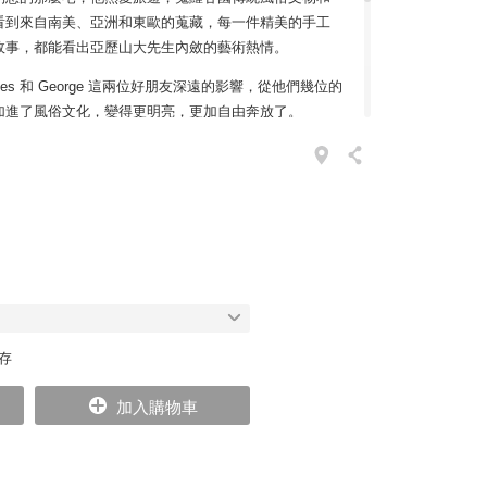
看到來自南美、亞洲和東歐的蒐藏，每一件精美的手工
故事，都能看出亞歷山大先生內斂的藝術熱情。
les 和 George 這兩位好朋友深遠的影響，從他們幾位的
加進了風俗文化，變得更明亮，更加自由奔放了。
l 常民藝術木偶，是亞歷山大先生過世之後才誕生的作品。他
織品及原型捐給了 Vitra 設計博物館，並從上千的作
木偶請工匠手工再次生產。每一個長相完全不同的木
遊世界時所遇見的，各種形形色色的人物再現吧。
，但是不見得有機會用家具布置自己的空間，那麼不妨
 留給這世界最美好的禮物！
庫存
加入購物車