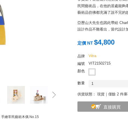
民間藝術品，在他的居處能夠
藝術品彷彿都充滿了說不完的
亞歷山大先生也因此帶給 Char
設計作品不難看出，當代設計
這一整套的 Wooden Dol
$4,800
定價 NT
的遺孀將工作室裡所有的手稿、紡
品之中，特別挑選了這套民藝
Vitra
品牌
偶，或許就是亞歷山大先生環
VIT21502715
編號
如果你也喜歡旅遊，喜歡設計
顏色
參考 Alexander Girard
數量
1
供貨狀態：
現貨｜僅餘 2 件
直接購買
oll 手繪常民藝術木偶 No.15