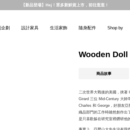
【新品登場】Hej！眾多新鮮貨上市，前往逛逛！
別企劃
設計家具
生活家飾
隨身配件
Shop by
Wooden Do
商品故事
二次世界大戰後的美國，挾著 Charle
Girard 三位 Mid-Cen
Charles 和 George，好朋
織品部門的工作時雖然創作出
是只喜歡躲在研究室裡鑽研他
事實上，亞歷山大先生沒有我