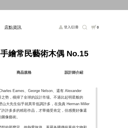
店點資訊
登入/註冊
0
ll 手繪常民藝術木偶 No.15
商品規格
設計師介紹
s Eames、George Nelson、還有 Alexander
tury 大帥哥之勢，橫掃了全球的設計市場。不過比起明星般的
友亞歷山大先生似乎就異常低調許多，在負責 Herman Miller
了許許多多的精彩作品，才華備受肯定，但感覺好像還
的圖像藝術。
們想的那麼宅，他熱愛旅遊，蒐羅各國傳統風俗文物和