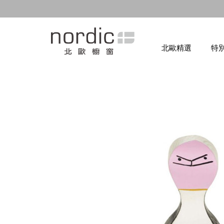
北歐精選
特