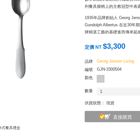
列餐具握柄上的主教冠型中表
1935年品牌創始人 Georg 
Gundolph Albertus
牌精湛工藝的基礎進而傳承延
MITRA 系列作品的背後故事，正
$3,300
定價 NT
須迎合時代的需求，而工藝技
作靈感的傳承。如此而來，每
Georg Jensen Living
品牌
帶來心靈價值的一份收藏。
GJN-3300504
編號
顏色
數量
1
供貨狀態： 現貨
直接購買
四件式餐具禮盒