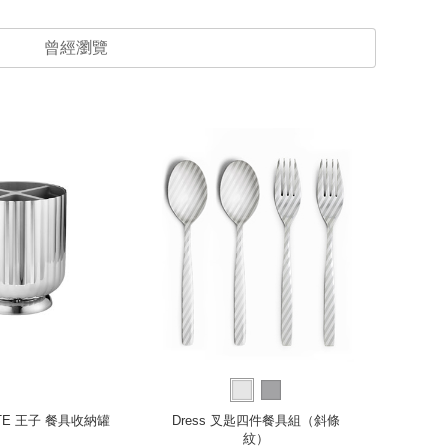
曾經瀏覽
TTE 王子 餐具收納罐
Dress 叉匙四件餐具組（斜條
A
紋）