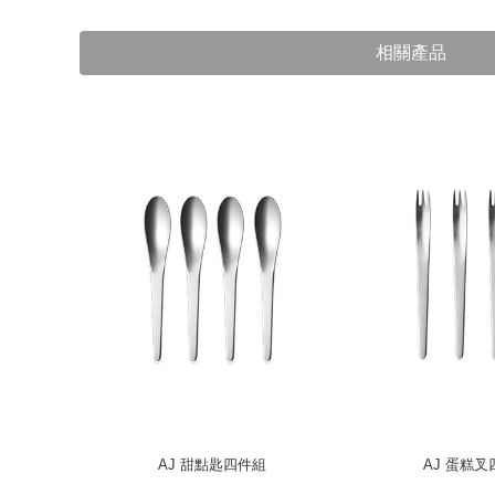
相關產品
哥本哈根餐具
AJ 甜點匙四件組
AJ 蛋糕
式）