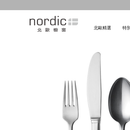
北歐精選
特