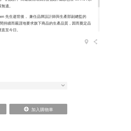
露無遺。
Jensen 先生逝世後， 兼任品牌設計師與生產部副總監的
 在近30年期間持續而嚴謹地要求旗下商品的生產品質，因而奠定品
續直至今日。
是 Georg Jensen 品牌最純正的藝術態度：設計師必
術與每一個設計品所代表的最初精神，應做為日後新創
日的常備餐具就不僅只是一個生產物件，而是能為生活
加入購物車