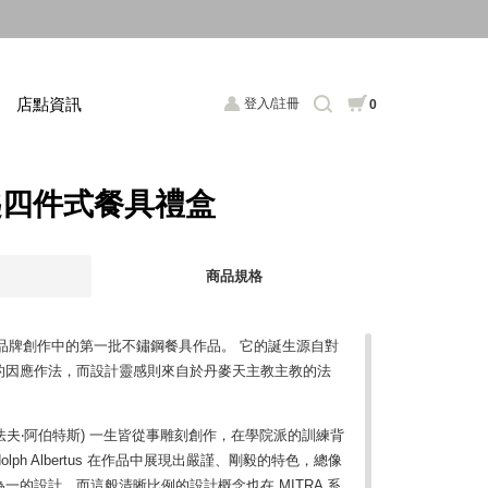
店點資訊
登入/註冊
0
叉匙四件式餐具禮盒
商品規格
ensen 品牌創作中的第一批不鏽鋼餐具作品。 它的誕生源自對
的因應作法，而設計靈感則來自於丹麥天主教主教的法
tus (左法夫‧阿伯特斯) 一生皆從事雕刻創作，在學院派的訓練背
lph Albertus 在作品中展現出嚴謹、剛毅的特色，總像
一的設計。而這般清晰比例的設計概念也在 MITRA 系