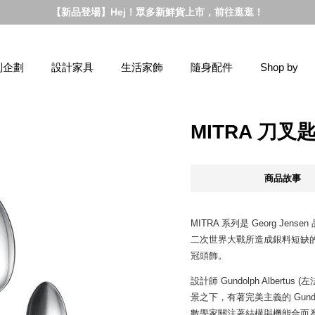
【新品登場】Hej！眾多新鮮貨上市，前往逛逛！
別企劃
設計家具
生活家飾
隨身配件
Shop by
MITRA 刀
商品故事
MITRA 系列是 Georg J
二次世界大戰所造成銀料短缺
冠頭飾。
設計師 Gundolph Alber
景之下，有著完美主義的 Gundo
數學家關注著結構與機能合而為