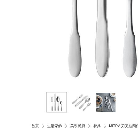
首頁
生活家飾
美學餐廚
餐具
MITRA 刀叉匙