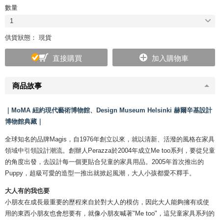
數量
1
供貨狀態： 現貨
直接購買
加入購物車
商品故事
｜MoMA 紐約現代藝術博物館、Design Museum Helsinki 赫爾辛基設計
博物館典藏｜
全球知名的品牌Magis，自1976年創立以來，就以清新、活潑的風格在家具
領域中引領設計潮流。創辦人Perazza於2004年成立Me too系列，要從兒童
的角度出發，去設計每一個更貼合兒童的家具用品。2005年首次推出的
Puppy，超級可愛的造型一推出就掀起風潮，大人小孩都愛不釋手。
大人有的我也要
小朋友在成長最重要的歷程來自於對大人的模仿，因此大人能夠擁有或使
用的東西小朋友也會想要有，就像小朋友喊著"Me too"，這兒童家具系列的