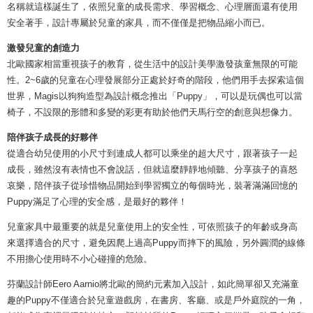
名稱就這樣誕生了，依照兒童的成長需求、學習概念、心理層面還有使用
安全著手，設計專屬於兒童的家具，而不僅僅是把物品縮小而已。
激發兒童的創造力
北歐國家相當重視孩子的教育，從生活中的設計美學激發孩童無限的可能
性。2~6歲的兒童在心理發展部分正處於好奇的階段，他們用手去探索這個
世界，Magis以狗狗造型為設計概念推出「Puppy」，可以是玩偶也可以當
椅子，不設限的形體和多變的彩更有助於他們天馬行空的創意與想像力。
陪伴孩子成長的好夥伴
從適合幼兒使用的小尺寸到連成人都可以乘坐的超大尺寸，跟著孩子一起
成長，雖然沒有表情也不會說話，但就這麼靜靜地傾聽、分享孩子的喜怒
哀樂，陪伴孩子從珍惜物品開始到學習獨立的每個時光，裝著滿滿回憶的
Puppy滿足了心理的安全感，是最好的夥伴！
兒童家具中最重要的就是兒童使用上的安全性，可依照孩子的年齡或身高
來選擇適合的尺寸，避免因爬上過高Puppy而摔下的風險，另外圓潤的線條
不用擔心使用時不小心碰撞的危險。
芬蘭設計師Eero Aarnio將北歐的簡約元素加入設計，如此簡單卻又充滿童
趣的Puppy不僅適合於兒童遊戲房，在書房、客廳、或是戶外庭院的一角，