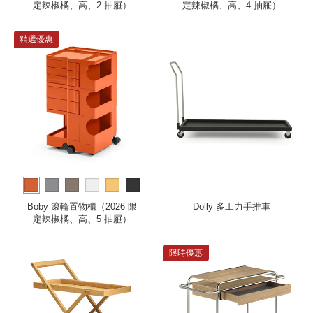
定辣椒橘、高、2 抽屜）
定辣椒橘、高、4 抽屜）
精選優惠
more
Boby 滾輪置物櫃（2026 限
Dolly 多工力手推車
定辣椒橘、高、5 抽屜）
限時優惠