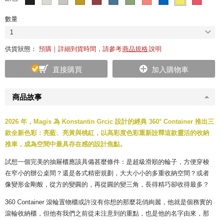
數量
1
供貨狀態：
預購｜詳細到貨時間，請參考
商品規格
說明
直接購買
加入購物車
商品故事
2026 年，Magis 為 Konstantin Grcic 設計的經典 360° Container 推出三
款全新色彩：亮藍、亮黃與桃紅，以高彩度色彩重新詮釋這款靈活的收納
推車，成為空間中最具存在感的設計焦點。
試想一個完美的抽屜櫃應該具備甚麼條件：是超級滑順的輪子，方便穿梭
在窄小的辦公桌間？還是各式精密規劃，大大小小的多重收納空間？或者
像變形金剛般，從方的變圓的，再從圓的變三角，長得精巧卻收得最多？
360 Container 滾輪置物櫃或許沒有你想的那麼花俏絢麗，他就是個務實的
滾輪收納櫃，但他有我們之前從未注意到的重點，也是他的名字由來，那