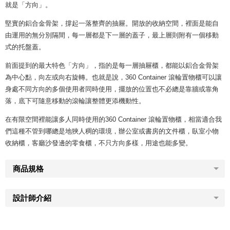
就是「方向」。
堅實的鋁合金骨架，撐起一落整齊的抽屜。開放的收納空間，裡面是能自
由運用的無分別隔間，每一層都是下一層的蓋子，最上層則附有一個移動
式的托盤蓋。
前面提到的最大特色「方向」，指的是每一層抽屜櫃，都能以鋁合金骨架
為中心點，向左或向右旋轉。也就是說，360 Container 滾輪置物櫃可以讓
身處不同方向的多個使用者同時使用，擺放的位置也不必總是靠牆或靠角
落，底下可隨意移動的滾輪讓整體更添機動性。
在有限空間裡能讓多人同時使用的360 Container 滾輪置物櫃，相當適合我
們這種不管到哪總是地狹人稠的環境，辦公室或書房的文件櫃，臥室小物
收納櫃，客廳沙發邊的零食櫃，不只方向多樣，用途也能多變。
商品規格
設計師介紹