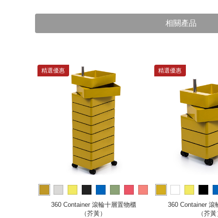
相關產品
精選優惠
精選優惠
more
餐車（白）
360 Container 滾輪十層置物櫃
360 Containe
（芥黃）
（芥黃