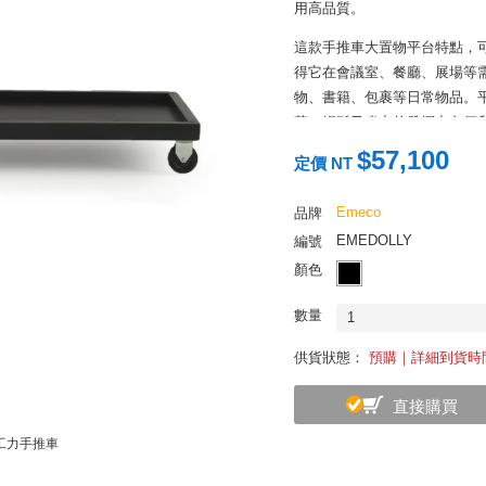
用高品質。
這款手推車大置物平台特點，可
得它在會議室、餐廳、展場等
物、書籍、包裹等日常物品。
落，輕鬆又省力的發揮出色便
$57,100
定價 NT
Emeco
品牌
EMEDOLLY
編號
顏色
數量
1
供貨狀態：
預購｜詳細到貨時
直接購買
 多工力手推車