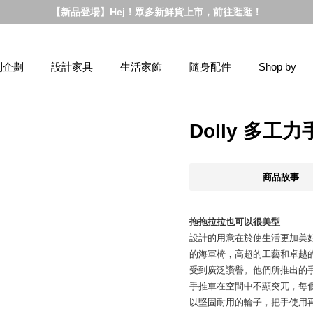
【新品登場】Hej！眾多新鮮貨上市，前往逛逛！
別企劃
設計家具
生活家飾
隨身配件
Shop by
Dolly 多工
商品故事
拖拖拉拉也可以很美型
設計的用意在於使生活更加美好
的海軍椅，高超的工藝和卓越
受到廣泛讚譽。他們所推出的
手推車在空間中不顯突兀，每
以堅固耐用的輪子，把手使用