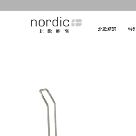
北歐精選
特