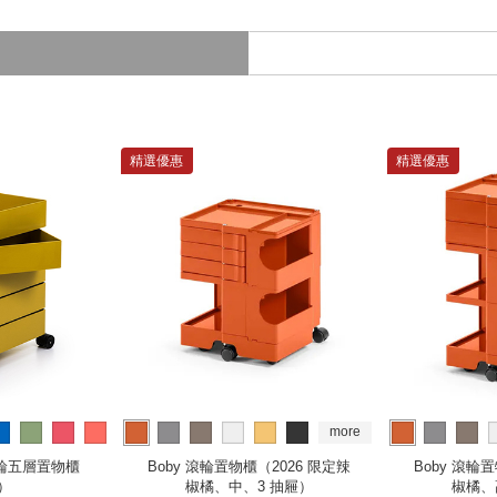
精選優惠
精選優惠
more
more
r 滾輪五層置物櫃
Boby 滾輪置物櫃（2026 限定辣
Boby 滾輪
）
椒橘、中、3 抽屜）
椒橘、