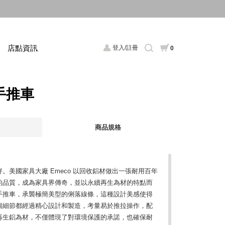
店點資訊
登入/註冊
0
力手推車
商品規格
。美國家具大廠 Emeco 以回收鋁材做出一張耐用百年
的品質，成為家具界傳奇，並以永續再生為材的特點而
手推車，承襲極簡美型的俐落線條，這種設計美感使得
個細節都經過精心設計和製造，考量易於推拉操作，配
再生鋁為材，不僅體現了對環境保護的承諾，也確保耐