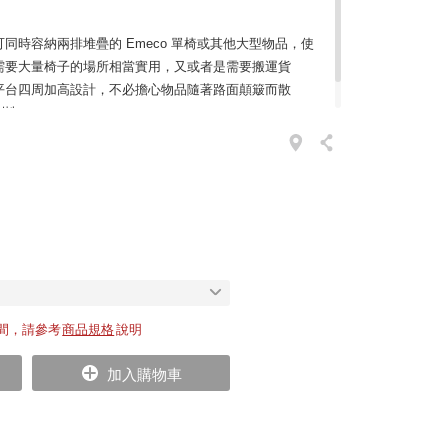
同時容納兩排堆疊的 Emeco 單椅或其他大型物品，使
需要大量椅子的場所相當實用，又或者是需要搬運貨
平台四周加高設計，不必擔心物品隨著路面顛簸而散
利性。
間，請參考
商品規格
說明
加入購物車