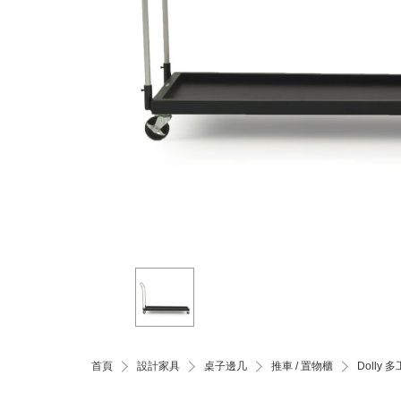
首頁
設計家具
桌子邊几
推車 / 置物櫃
Dolly