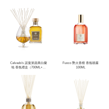
Calvado's 諾曼第蘋果白蘭
Fuoco 艷火香檀 香氛噴霧
地 香氛禮盒（700ML+酒
100ML
杯）