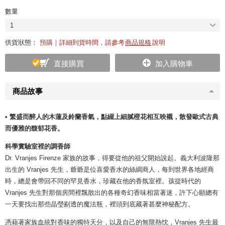
數量
1
供貨狀態：
預購｜詳細到貨時間，請參考
商品規格
說明
直接購買
加入購物車
商品故事
• 繁盛而醉人的木蓮及鈴蘭香氣，點綴上細膩橙花相互映襯，散發歐式古典
而優雅的馥郁花香​。
科學實驗室裡的調香師
Dr. Vranjes Firenze 家族的故事，得要從他的祖父開始說起。義大利波隆那
出生的 Vranjes 先生，爺爺是位喜愛香水的絲綢商人，每到世界各地經商
時，總是會帶回不同的罕見香水，珍藏在他的香氛室裡。孩提時代的
Vranjes 先生對那個房間裡飄散出的各種奇幻香味相當著迷，許下心願總有
一天要找出那些晶瑩剔透的魔法瓶，裡頭到底藏著甚麼神秘配方。
憑藉著家族血統對香味的獨特天分，以及自己的無限熱忱，Vranjes 先生最