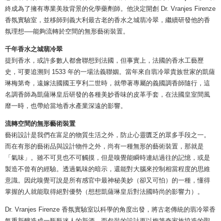
終成為了擁有專業美妝背景的化學藥劑師。他決定開創 Dr. Vranjes Firenze
香氛實驗室，並移師到義大利最古老的香水之城翡冷翠，繼續研發他的香
氛理想──能夠流轉於空間的無形藝術裝置。
千年香水之城翡冷翠
提到香水，或許多數人都會聯想到法國，但事實上，法國的香水工藝歷
史，可要追溯到 1533 年的一場法義聯姻。當年來自翡冷翠貴族世家的凱薩
琳梅第奇，遠嫁法國國王亨利二世時，就帶著專屬的義國調香師隨行，這
名調香師為凱薩琳皇后研發的各種美妙香味的皮革手套，在法國皇室間風
靡一時，也帶給當地香水產業深遠的影響。
流轉空間的無形藝術裝置
藝術設計是我們在富足的物質生活之外，防止心靈匱乏的眾多手段之一。
而在有形的藝術品與設計物件之外，尚有一種無形的藝術裝置，那就是
「氣味」。雖不可見也不可觸摸，但是嗅覺能瞬時連結過往的記憶，或是
製造不曾有的經驗。透過氣味的暗示，還能對大腦來控制相當程度的思維
意識。因此嗅覺可說是所有感官中最神秘美妙（卻又可怕）的一種，懂得
掌握的人就能取得絕對優勢（想想凱薩琳皇后對法國時尚的影響力）。
Dr. Vranjes Firenze 香氛實驗室以科學的角度出發，將古老傳統的翡冷翠香
氣重新釀造成一瓶瓶迷人的新酒，而包裝的設計更以梅第奇家族協造的聖