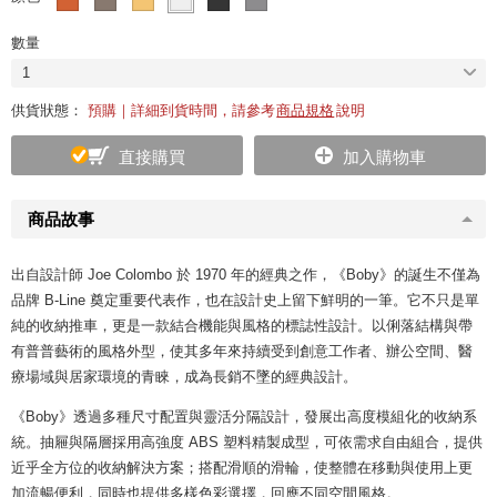
數量
1
供貨狀態：
預購｜詳細到貨時間，請參考
商品規格
說明
直接購買
加入購物車
商品故事
出自設計師 Joe Colombo 於 1970 年的經典之作，《Boby》的誕生不僅為
品牌 B-Line 奠定重要代表作，也在設計史上留下鮮明的一筆。它不只是單
純的收納推車，更是一款結合機能與風格的標誌性設計。以俐落結構與帶
有普普藝術的風格外型，使其多年來持續受到創意工作者、辦公空間、醫
療場域與居家環境的青睞，成為長銷不墜的經典設計。
《Boby》透過多種尺寸配置與靈活分隔設計，發展出高度模組化的收納系
統。抽屜與隔層採用高強度 ABS 塑料精製成型，可依需求自由組合，提供
近乎全方位的收納解決方案；搭配滑順的滑輪，使整體在移動與使用上更
加流暢便利，同時也提供多樣色彩選擇，回應不同空間風格。