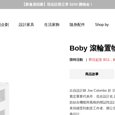
【新會員招募】現在註冊立享 $200 購物金！
別企劃
設計家具
生活家飾
隨身配件
Shop by
Boby 滾輪
限時活動
即日起至 8/11
商品故事
出自設計師 Joe Colombo 於
奠定重要代表作，也在設計史
款結合機能與風格的標誌性設
來持續受到創意工作者、辦公
典設計。