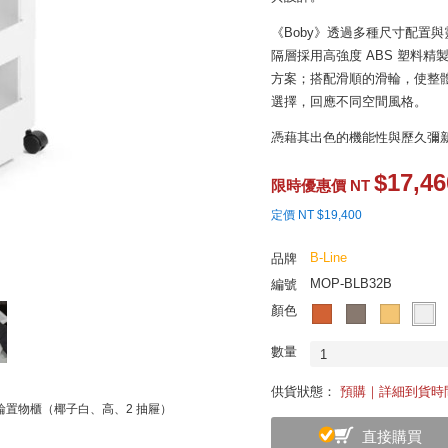
《Boby》透過多種尺寸配置
隔層採用高強度 ABS 塑料
方案；搭配滑順的滑輪，使整
選擇，回應不同空間風格。
憑藉其出色的機能性與歷久彌新的設
獎，並被紐約現代藝術博物館（M
$17,46
館藏，成為兼具實用價值與設
限時優惠價 NT
定價 NT $19,400
B-Line
品牌
MOP-BLB32B
編號
顏色
數量
1
供貨狀態：
預購｜詳細到貨時
 滾輪置物櫃（椰子白、高、2 抽屜）
直接購買