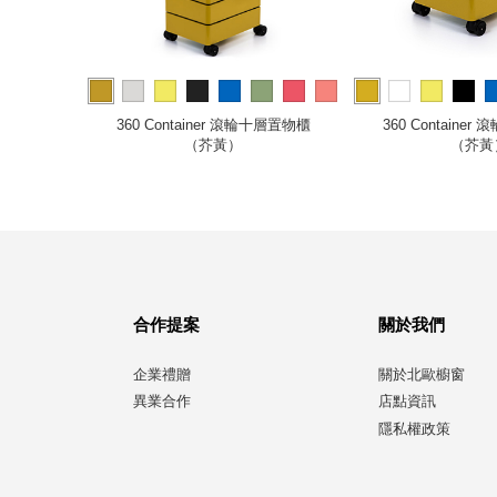
more
餐車（白）
360 Container 滾輪十層置物櫃
360 Containe
（芥黃）
（芥黃
合作提案
關於我們
企業禮贈
關於北歐櫥窗
異業合作
店點資訊
隱私權政策