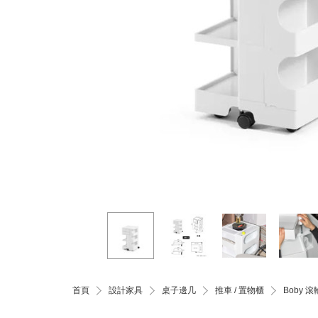
首頁
設計家具
桌子邊几
推車 / 置物櫃
Boby