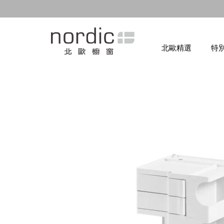
北歐精選
特