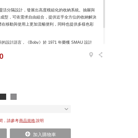
與靈活分隔設計，發展出高度模組化的收納系統。抽屜與
精製成型，可依需求自由組合，提供近乎全方位的收納解決
體在移動與使用上更加流暢便利，同時也提供多樣色彩
計語言，《Boby》於 1971 年榮獲 SMAU 設計
oMA）與米蘭三年展博物館（Triennale）列為永久
0
計意義的經典之作。
間，請參考
商品規格
說明
加入購物車