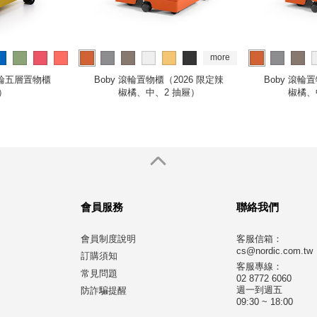
more
more
r 滾輪五層置物櫃
Boby 滾輪置物櫃（2026 限定辣
Boby 滾輪
）
椒橘、中、2 抽屜）
椒橘、
會員服務
聯絡我們
會員制度說明
客服信箱：
cs@nordic.com.tw
訂購須知
客服專線：
常見問題
02 8772 6060
週一到週五
防詐騙提醒
09:30 ~ 18:00