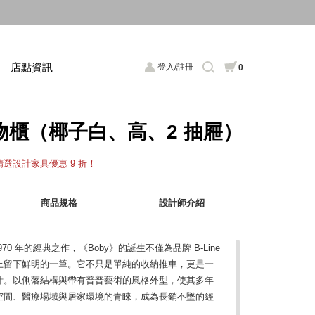
店點資訊
登入/註冊
0
置物櫃（椰子白、高、2 抽屜）
，精選設計家具優惠 9 折！
商品規格
設計師介紹
 1970 年的經典之作，《Boby》的誕生不僅為品牌 B-Line
上留下鮮明的一筆。它不只是單純的收納推車，更是一
計。以俐落結構與帶有普普藝術的風格外型，使其多年
空間、醫療場域與居家環境的青睞，成為長銷不墜的經