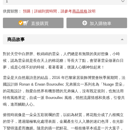
1
供貨狀態：
預購｜詳細到貨時間，請參考
商品規格
說明
直接購買
加入購物車
商品故事
對於天空中白胖胖、軟綿綿的雲朵，人們總是有無限的美好想像，小時
候，認為雲朵就是長在天上的棉花糖；等長大了點，會望著雲朵做著白日
夢，或是心情不好的時候，看著看著，便讓人心曠神怡起來！
雲朵是大自然最詩意的結晶，2016 年巴黎家居裝飾博覽會秋季展期間，法
國設計師 Ronan & Erwan Bouroullec 兄弟展出一系列名為「Nuage 雲朵」
的花瓶設計，熱愛自然界有機形體的兄弟倆人，沒有既定規則，也無法用
特有風格界定，自成一派 Bouroullec 風格，悄然流露情感和美感，引發共
鳴，進而觸動人心。
俯視時就像是一朵朵五彩斑斕的雲，以鋁為材質，將花瓶分成了八根獨立
的管子，透過陽極氧化處理表面，金屬產生引人入勝的迷幻色澤，在光影
下變得溫柔而嫵媚。隨意的插一把鮮花、一根枝條草本或是一片大葉子，