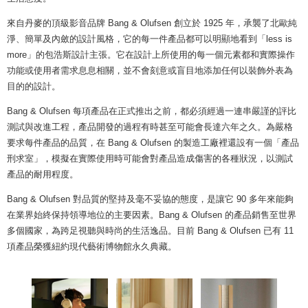
來自丹麥的頂級影音品牌 Bang & Olufsen 創立於 1925 年，承襲了北歐純
淨、簡單及內斂的設計風格，它的每一件產品都可以明顯地看到「less is
more」的包浩斯設計主張。它在設計上所使用的每一個元素都和實際操作
功能或使用者需求息息相關，並不會刻意或盲目地添加任何以裝飾外表為
目的的設計。
Bang & Olufsen 每項產品在正式推出之前，都必須經過一連串嚴謹的評比
測試與改進工程，產品開發的過程有時甚至可能會長達六年之久。為嚴格
要求每件產品的品質，在 Bang & Olufsen 的製造工廠裡還設有一個「產品
刑求室」，模擬在實際使用時可能會對產品造成傷害的各種狀況，以測試
產品的耐用程度。
Bang & Olufsen 對品質的堅持及毫不妥協的態度，是讓它 90 多年來能夠
在業界始終保持領導地位的主要因素。Bang & Olufsen 的產品銷售至世界
多個國家，為跨足視聽與時尚的生活逸品。目前 Bang & Olufsen 已有 11
項產品榮獲紐約現代藝術博物館永久典藏。