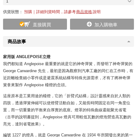
1
供貨狀態：
預購｜詳細到貨時間，請參考
商品規格
說明
直接購買
加入購物車
商品故事
家用版 ANGLEPOISE立燈
我們都知道 Anglepoise 最重要的就是它的神奇彈簧，而發明了神奇彈簧的
George Carwardine 先生，最初是因為觀察到汽車工廠的同仁在工作時，有
近距離檢查細小零件或是避震系統結構等特殊光源需求，才有了將神奇彈
簧拿來製作 Anglepoise 檯燈的念頭。
這座原本是工業用途的檯燈，它的「折臂式結構」設計靈感來自於人類的
四肢，透過彈簧伸縮可以使燈臂活動自如，又能長時間固定在同一角度位
置，而一切重量的平衡來自厚實的底座。燈罩的特殊曲線還能聚光省電
（古早的說明書提到，Anglepoise 燈具可用較低瓦數的燈泡營造高瓦數的
亮光，達到省電效果）。
編號 1227 的燈具，就是 George Carwardine 在 1934 年所開發出來的第一