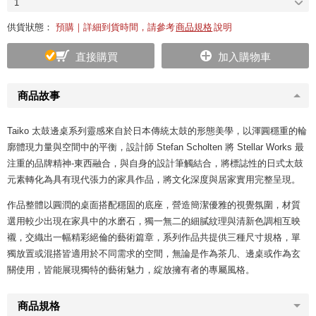
1
供貨狀態：
預購｜詳細到貨時間，請參考
商品規格
說明
直接購買
加入購物車
商品故事
Taiko 太鼓邊桌系列靈感來自於日本傳統太鼓的形態美學，以渾圓穩重的輪
廓體現力量與空間中的平衡，設計師 Stefan Scholten 將 Stellar Works 最
注重的品牌精神-東西融合，與自身的設計筆觸結合，將標誌性的日式太鼓
元素轉化為具有現代張力的家具作品，將文化深度與居家實用完整呈現。
作品整體以圓潤的桌面搭配穩固的底座，營造簡潔優雅的視覺氛圍，材質
選用較少出現在家具中的水磨石，獨一無二的細膩紋理與清新色調相互映
襯，交織出一幅精彩絕倫的藝術篇章，系列作品共提供三種尺寸規格，單
獨放置或混搭皆適用於不同需求的空間，無論是作為茶几、邊桌或作為玄
關使用，皆能展現獨特的藝術魅力，綻放擁有者的專屬風格。
商品規格