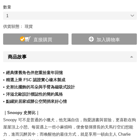
數量
1
供貨狀態： 現貨
直接購買
加入購物車
商品故事
• 經典懷舊角色伴您重拾童年回憶
• 精選上乘 FSC 認證實心橡木製成
• 史努比擺飾的耳朵與手臂為磁吸式設計
• 洋溢北歐設計標誌性的簡約風格
• 點綴於居家或辦公空間捎來好心情
｜Snoopy 史努比｜
Snoopy 可不是普通的小獵犬，他充滿自信，熱愛讀書與冒險，更喜歡在狗
屋屋頂上小憩。每當遇上一些小麻煩時，便會發揮擅長的天馬行空幻想能
力，進而沉醉其中；而喚醒他的最佳方式，就是享用一頓由主人 Charlie