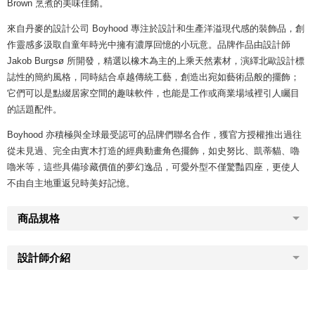
Brown 烹煮的美味佳餚。
來自丹麥的設計公司 Boyhood 專注於設計和生產洋溢現代感的裝飾品，創
作靈感多汲取自童年時光中擁有濃厚回憶的小玩意。品牌作品由設計師
Jakob Burgsø 所開發，精選以橡木為主的上乘天然素材，演繹北歐設計標
誌性的簡約風格，同時結合卓越傳統工藝，創造出宛如藝術品般的擺飾；
它們可以是點綴居家空間的趣味軟件，也能是工作或商業場域裡引人矚目
的話題配件。
Boyhood 亦積極與全球最受認可的品牌們聯名合作，獲官方授權推出過往
從未見過、完全由實木打造的經典動畫角色擺飾，如史努比、凱蒂貓、嚕
嚕米等，這些具備珍藏價值的夢幻逸品，可愛外型不僅驚豔四座，更使人
不由自主地重返兒時美好記憶。
商品規格
設計師介紹