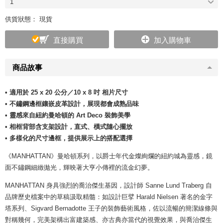
1
供貨狀態： 現貨
直接購買
加入購物車
商品故事
• 適用於 25 x 20 公分／10 x 8 吋 相片尺寸
• 不鏽鋼邊框鑲嵌皮革設計，展現都會成熟品味
• 靈感來自紐約曼哈頓的 Art Deco 裝飾美學
• 相框背部含支架設計，直式、橫式隨心擺放
• 多樣化的尺寸邊框，提供展示上的搭配選擇
《MANHATTAN》曼哈頓系列，以爵士年代金燦絢爛的紐約城為靈感，鏡
面不鏽鋼細緻拋光，輝映著大亨小傳裡的流金幻夢。
MANHATTAN 身具強烈的喬治傑生基因，設計師 Sanne Lund Traberg 自
品牌歷史檔案中的草稿汲取精髓：如設計巨擘 Harald Nielsen 著名的金字
塔系列、Sigvard Bernadotte 王子的裝飾藝術風格，佐以流暢的簡潔線條與
對稱幾何，完美架構出富建築感、亦古典亦當代的視覺效果，與喬治傑生