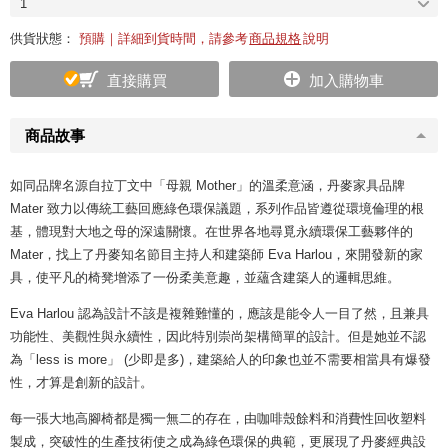
1
供貨狀態：
預購｜詳細到貨時間，請參考
商品規格
說明
直接購買
加入購物車
商品故事
如同品牌名源自拉丁文中「母親 Mother」的溫柔意涵，丹麥家具品牌
Mater 致力以傳統工藝回應綠色環保議題，系列作品皆遵從環境倫理的根
基，體現對大地之母的深遠關懷。在世界各地尋覓永續環保工藝夥伴的
Mater，找上了丹麥知名節目主持人和建築師 Eva Harlou，來開發新的家
具，使平凡的椅凳增添了一份柔美意趣，並蘊含建築人的邏輯思維。
Eva Harlou 認為設計不該是複雜難懂的，應該是能令人一目了然，且兼具
功能性、美觀性與永續性，因此特別崇尚架構簡單的設計。但是她並不認
為「less is more」 (少即是多)，建築給人的印象也並不需要相當具有爆發
性，才算是創新的設計。
每一張大地高腳椅都是獨一無二的存在，由咖啡殼餘料和消費性回收塑料
製成，突破性的生產技術使之成為綠色環保的典範，更展現了丹麥經典設