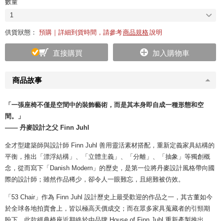
數量
1
供貨狀態：
預購｜詳細到貨時間，請參考
商品規格
說明
直接購買
加入購物車
商品故事
「一張座椅不僅是空間中的裝飾藝術，而是其本身即自成一種形態和空
間。」
—— 丹麥設計之父 Finn Juhl
全才型建築師與設計師 Finn Juhl 善用靈活素材搭配，重新定義家具結構的
平衡，推出「漂浮結構」、「立體主義」、「分離」、「抽象」等獨創概
念，從而寫下「Danish Modern」的歷史，是第一位將丹麥設計風格帶向國
際的設計師；雖然作品稀少，卻令人一眼難忘，且絕難被仿效。
「53 Chair」作為 Finn Juhl 設計歷史上最受歡迎的作品之一，其古董如今
於全球各地拍賣會上，皆以極高天價成交；而在眾多家具蒐藏者的引頸期
盼下，此款經典椅座近期終於由品牌 House of Finn Juhl 重新產製推出。