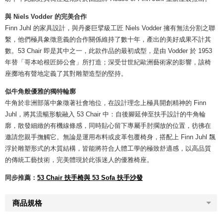
與 Niels Vodder 的完美合作
Finn Juhl 的家具設計，與丹麥巨擘級工匠 Niels Vodder 擁有無法分割之聯
繫，他們極具象徵意義的合作關係維持了數十年，產出的美好成果不計其
數。53 Chair 即是其中之一，此款作品的最初成型，是由 Vodder 於 1953
年替「哥本哈根匠師公會」所打造；深受廿世紀歐洲藝術家的影響，該椅
座擲地有聲地定義了其對雕塑造型的堅持。
似牛角般優雅的獨特輪廓
牛角於非洲部落中象徵著社會地位，在設計理念上極具開創精神的 Finn
Juhl，將其流暢形貌融入 53 Chair 中：自後腳延伸至扶手設計的牛角輪
廓，散發細緻的有機線條感，同時貼心留下專屬手肘擱放的位置，彷彿在
邀請您親手撫觸它。無論是運用布料或皮革包覆椅身，搭配上 Finn Juhl 飄
浮於雕塑形式的木質結構，皆能將符合人體工學的極致舒適感，以高品質
的傳統工藝技術，完美體現於此張迷人的優雅椅座。
同步推薦：
53 Chair 扶手椅與 53 Sofa 扶手沙發
商品規格