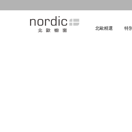
北歐精選
特