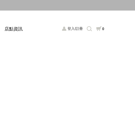
店點資訊
登入/註冊
0