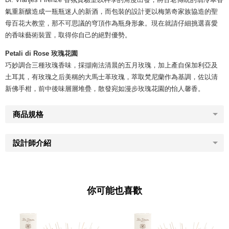
氣重新釀造成一瓶瓶迷人的新酒，而包裝的設計更以梅第奇家族協造的聖
母百花大教堂，那不可思議的穹頂作為瓶身形象。現在就請仔細挑選喜愛
的香味藝術裝置，取得你自己的絕對優勢。
Petali di Rose 玫瑰花園
巧妙調合三種玫瑰香味，採擷南法清晨的五月玫瑰，加上產自保加利亞及
土耳其，有玫瑰之后美稱的大馬士革玫瑰，萃取梵尼蘭作為基調，佐以清
新佛手柑，前中後味層層堆疊，散發宛如漫步玫瑰花園的怡人馨香。
商品規格
設計師介紹
你可能也喜歡