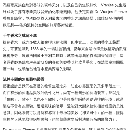
憑藉著家族血統對香味的獨特天分，以及自己的無限熱忱，Vranjes 先生最
終成為了擁有專業美妝背景的化學藥劑師。他決定開創 Dr. Vranjes Firenze
香氛實驗室，並移師到義大利最古老的香水之城翡冷翠，繼續研發他的香
氛理想──能夠流轉於空間的無形藝術裝置。
千年香水之城翡冷翠
提到香水，或許多數人都會聯想到法國，但事實上，法國的香水工藝歷
史，可要追溯到 1533 年的一場法義聯姻。當年來自翡冷翠貴族世家的凱薩
琳梅第奇，遠嫁法國國王亨利二世時，就帶著專屬的義國調香師隨行，這
名調香師為凱薩琳皇后研發的各種美妙香味的皮革手套，在法國皇室間風
靡一時，也帶給當地香水產業深遠的影響。
流轉空間的無形藝術裝置
藝術設計是我們在富足的物質生活之外，防止心靈匱乏的眾多手段之一。
而在有形的藝術品與設計物件之外，尚有一種無形的藝術裝置，那就是
「氣味」。雖不可見也不可觸摸，但是嗅覺能瞬時連結過往的記憶，或是
製造不曾有的經驗。透過氣味的暗示，還能對大腦來控制相當程度的思維
意識。因此嗅覺可說是所有感官中最神秘美妙（卻又可怕）的一種，懂得
掌握的人就能取得絕對優勢（想想凱薩琳皇后對法國時尚的影響力）。
Dr. Vranjes Firenze 香氛實驗室以科學的角度出發，將古老傳統的翡冷翠香