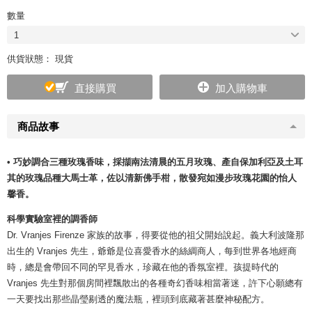
數量
1
供貨狀態： 現貨
直接購買
加入購物車
商品故事
• 巧妙調合三種玫瑰香味，採擷南法清晨的五月玫瑰、產自保加利亞及土耳
其的玫瑰品種大馬士革，佐以清新佛手柑，散發宛如漫步玫瑰花園的怡人
馨香。
科學實驗室裡的調香師
Dr. Vranjes Firenze 家族的故事，得要從他的祖父開始說起。義大利波隆那
出生的 Vranjes 先生，爺爺是位喜愛香水的絲綢商人，每到世界各地經商
時，總是會帶回不同的罕見香水，珍藏在他的香氛室裡。孩提時代的
Vranjes 先生對那個房間裡飄散出的各種奇幻香味相當著迷，許下心願總有
一天要找出那些晶瑩剔透的魔法瓶，裡頭到底藏著甚麼神秘配方。