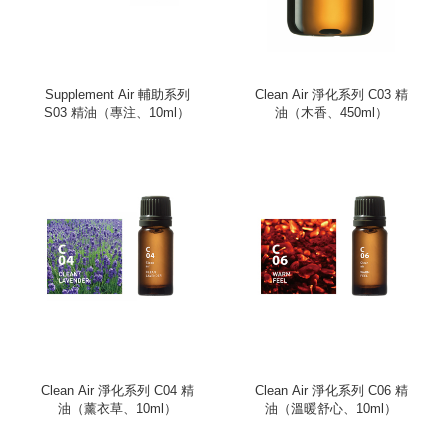
Supplement Air 輔助系列
Clean Air 淨化系列 C03 精
S03 精油（專注、10ml）
油（木香、450ml）
Clean Air 淨化系列 C04 精
Clean Air 淨化系列 C06 精
油（薰衣草、10ml）
油（溫暖舒心、10ml）