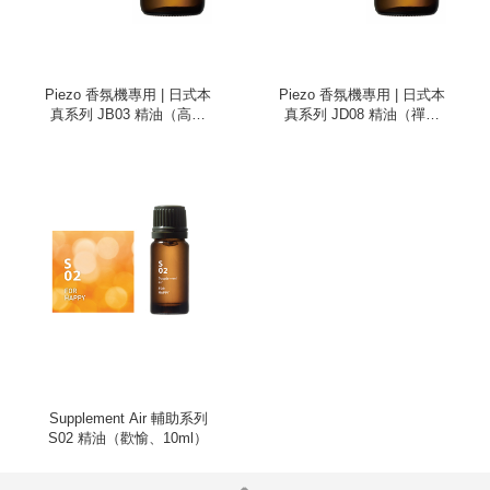
Piezo 香氛機專用 | 日式本
Piezo 香氛機專用 | 日式本
真系列 JB03 精油（高野
真系列 JD08 精油（禪、
槙、100ml）
100ml）
Supplement Air 輔助系列
S02 精油（歡愉、10ml）