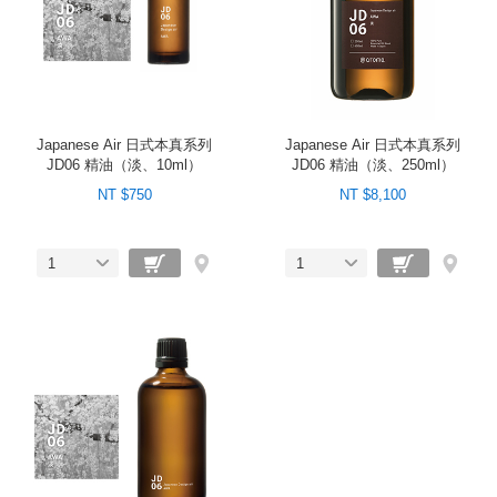
Japanese Air 日式本真系列
Japanese Air 日式本真系列
JD06 精油（淡、10ml）
JD06 精油（淡、250ml）
NT $750
NT $8,100
1
1