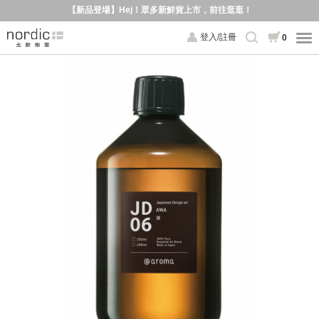
【新品登場】Hej！眾多新鮮貨上市，前往逛逛！
登入/註冊
0