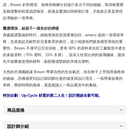
證，Broom 針對椅背、座椅與椅腳分別進行多次不同的檢驗，取得耐重壓
及耐撞擊的程度認證報告，經過反覆測試與精密計算，才能真正算是禁得
起考驗的一張單椅。
響應環保，給孩子一個良好的榜樣
身處能源緊縮的時代，綠能環保的意識逐漸抬頭，emeco 成就一張環保單
椅，也肩負起北歐對於兒童教育的責任，從小就讓他們親身感受環保的重
要性。Broom 不僅可以完全回收，更有 90% 的原料來自於工廠製造中產生
的多餘原料（75% 塑料、15% 木屑），並添入恰當比例的玻璃纖維，讓原
先不能重複使用的材料，創新變成堅韌的木複合塑料。
天然的木屑纖維讓 Broom 帶著自然的生命氣息，坐在椅子上手指滑過椅身
的曲線，彷彿感受到設計師回饋社會的溫度與設計理念，一張帶著故事的
單椅，歷經時間的推移，還是能讓人一再品嘗其中的奧秘。
特別企劃：
Up-Cycle 材質的第二人生！設計開啟全新可能。
商品規格
設計師介紹