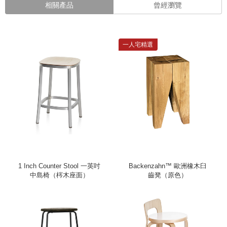
相關產品
曾經瀏覽
一人宅精選
1 Inch Counter Stool 一英吋
Backenzahn™ 歐洲橡木臼
中島椅（梣木座面）
齒凳（原色）