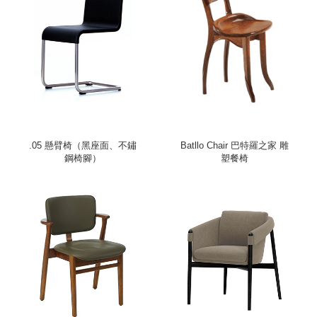
.05 懸臂椅（黑座面、不鏽
Batllo Chair 巴特羅之家 雕
鋼椅腳）
塑餐椅