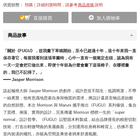
供貨狀態：
預購｜詳細到貨時間，請參考
商品規格
說明
直接購買
加入購物車
商品故事
「關於《FUGU》，從我畫下草稿開始，至今已超過十年，這十年來我一直
保存著它，每當我看到這張草圖時，心中一直有一個篤定念頭，認為我有
一天一定會把它做出來，即便十年前為什麼會畫下這張椅子、在哪裡畫
的，我已不記得了。」
━━━ Jasper Morrison
談起極簡大師 Jasper Morrison 的創作，或許您並不陌生：低調簡潔，不帶
一絲累贅，他有意識地思索自身與物質的需求，將設計還原至物品原始般
的自然狀態。本次 Morrison 與 Maruni 攜手推出《FUGU》系列傢俱，集合
了質樸、俐落、實用的設計，完美傳遞 Morrison 標榜一生的「super
normal」設計哲學。《FUGU》以堅固木料製成，結合品牌擅長的精密切割
技術，打造出輕微彎曲的美麗曲面，分別運用在座椅和椅背上，彷彿不需
室內裝潢的襯托，亦能為空間及乘坐者捎來舒適氛圍。