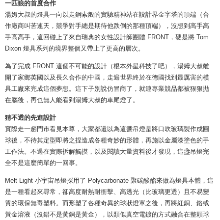
一匹狼的首度合作
湯姆大叔的燈具一向以走鋼索般的實驗精神站在設計界金字塔的頂端（合
作廠商叫苦連天，競爭對手總是期待他跌倒的那種頂端），沒想到高手高
手高高手，這回碰上了來自瑞典的女性設計師團體 FRONT，硬是將 Tom
Dixon 燈具系列的境界整個又帶上了更高的層次。
為了完成 FRONT 這個不可能的設計（根本外星科技了吧），湯姆大叔離
開了家鄉英國以及長久合作的中國，走遍世界終於在德國找到最厲害的模
具工廠來完成這個夢想。這下子別說仿冒商了，就連專業競品都被狠狠拋
在腦後，再也無人能看到湯姆大叔的車尾燈了。
猜不透的先進設計
實際走一趟門市看見本尊，大家都還以為這盞吊燈是將口吹玻璃製作成圓
球後，不待其定型即將之捏造成各種奇妙的形體，再施以金屬漆塗色的手
工作法。不過在實際拆解觸摸，以及閱讀大量資料後才發現，這盞吊燈完
全不是這麼簡單的一回事。
Melt Light 小宇宙吊燈採用了 Polycarbonate 聚碳酸酯來做為燈具本體，這
是一種看起來尋常，卻高度耐熱耐衝擊、高透光（比玻璃更透）且不易變
質的環保無毒塑料。而形塑了各種奇異的球狀燈罩之後，再將紅銅、鉻或
黃金溶液（沒錯不是黃銅是黃金），以類似真空電鍍的方式融合在整顆球