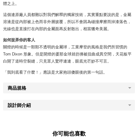
體之上。
這個連原廠人員都難以對我們解釋的獨家技術，其實重點要說的是，金屬
溶液是從內部被上色而非外層披覆，所以不會因為碰撞摩擦而掉漆落色，
光線也是直接打在內部的金屬面再反射散出，相當獵奇美麗。
如何捉弄你的客人
關燈的時候是一顆顆不透明的金屬球，工業摩登的風格是我們所習慣的
Tom Dixon 形象。但是開燈的霎那金球就彷彿被扭曲成異空間，天花板平
白開了道時空裂縫，只見眾人驚呼連連，眼底光芒妙不可言。
「我到底看了什麼！」應該是大家抱頭傻眼後的第一句話。
商品規格
設計師介紹
你可能也喜歡