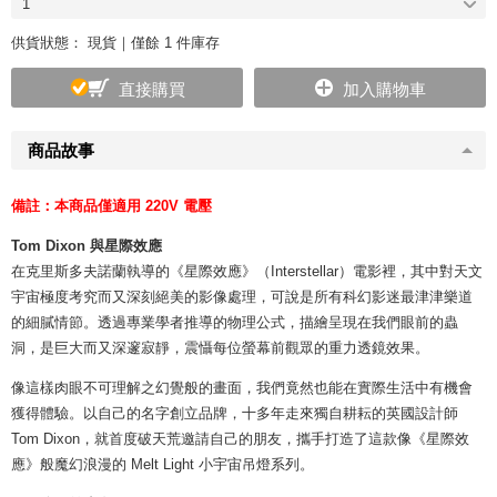
1
供貨狀態：
現貨｜僅餘 1 件庫存
直接購買
加入購物車
商品故事
備註：本商品僅適用 220V 電壓
Tom Dixon 與星際效應
在克里斯多夫諾蘭執導的《星際效應》（Interstellar）電影裡，其中對天文
宇宙極度考究而又深刻絕美的影像處理，可說是所有科幻影迷最津津樂道
的細膩情節。透過專業學者推導的物理公式，描繪呈現在我們眼前的蟲
洞，是巨大而又深邃寂靜，震懾每位螢幕前觀眾的重力透鏡效果。
像這樣肉眼不可理解之幻覺般的畫面，我們竟然也能在實際生活中有機會
獲得體驗。以自己的名字創立品牌，十多年走來獨自耕耘的英國設計師
Tom Dixon，就首度破天荒邀請自己的朋友，攜手打造了這款像《星際效
應》般魔幻浪漫的 Melt Light 小宇宙吊燈系列。