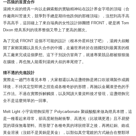
一匹狼的首度合作
湯姆大叔的燈具一向以走鋼索般的實驗精神站在設計界金字塔的頂端（合
作廠商叫苦連天，競爭對手總是期待他跌倒的那種頂端），沒想到高手高
手高高手，這回碰上了來自瑞典的女性設計師團體 FRONT，硬是將 Tom
Dixon 燈具系列的境界整個又帶上了更高的層次。
為了完成 FRONT 這個不可能的設計（根本外星科技了吧），湯姆大叔離
開了家鄉英國以及長久合作的中國，走遍世界終於在德國找到最厲害的模
具工廠來完成這個夢想。這下子別說仿冒商了，就連專業競品都被狠狠拋
在腦後，再也無人能看到湯姆大叔的車尾燈了。
猜不透的先進設計
實際走一趟門市看見本尊，大家都還以為這盞燈飾是將口吹玻璃製作成圓
球後，不待其定型即將之捏造成各種奇妙的形體，再施以金屬漆塗色的手
工作法。不過在實際拆解觸摸，以及閱讀大量資料後才發現，這盞燈飾完
全不是這麼簡單的一回事。
Melt Light 小宇宙燈飾採用了 Polycarbonate 聚碳酸酯來做為燈具本體，這
是一種看起來尋常，卻高度耐熱耐衝擊、高透光（比玻璃更透）且不易變
質的環保無毒塑料。而形塑了各種奇異的球狀燈罩之後，再將紅銅、鉻或
黃金溶液（沒錯不是黃銅是黃金），以類似真空電鍍的方式融合在整顆球