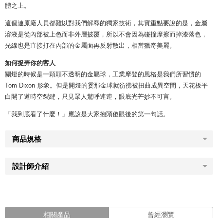
體之上。
這個連原廠人員都難以對我們解釋的獨家技術，其實重點要說的是，金屬
溶液是從內部被上色而非外層披覆，所以不會因為碰撞摩擦而掉漆落色，
光線也是直接打在內部的金屬面再反射散出，相當獵奇美麗。
如何捉弄你的客人
關燈的時候是一顆顆不透明的金屬球，工業摩登的風格是我們所習慣的
Tom Dixon 形象。但是開燈的霎那金球就彷彿被扭曲成異空間，天花板平
白開了道時空裂縫，只見眾人驚呼連連，眼底光芒妙不可言。
「我到底看了什麼！」應該是大家抱頭傻眼後的第一句話。
商品規格
設計師介紹
相關產品
曾經瀏覽