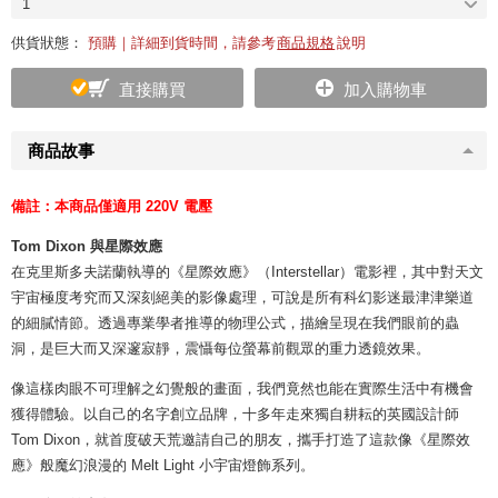
1
供貨狀態：
預購｜詳細到貨時間，請參考
商品規格
說明
直接購買
加入購物車
商品故事
備註：本商品僅適用 220V 電壓
Tom Dixon 與星際效應
在克里斯多夫諾蘭執導的《星際效應》（Interstellar）電影裡，其中對天文
宇宙極度考究而又深刻絕美的影像處理，可說是所有科幻影迷最津津樂道
的細膩情節。透過專業學者推導的物理公式，描繪呈現在我們眼前的蟲
洞，是巨大而又深邃寂靜，震懾每位螢幕前觀眾的重力透鏡效果。
像這樣肉眼不可理解之幻覺般的畫面，我們竟然也能在實際生活中有機會
獲得體驗。以自己的名字創立品牌，十多年走來獨自耕耘的英國設計師
Tom Dixon，就首度破天荒邀請自己的朋友，攜手打造了這款像《星際效
應》般魔幻浪漫的 Melt Light 小宇宙燈飾系列。