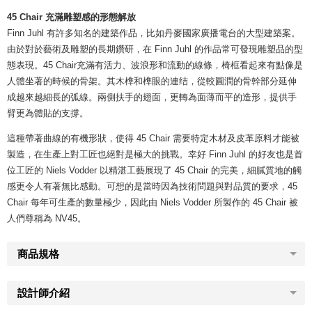
45 Chair 充滿雕塑感的形態解放
Finn Juhl 有許多知名的建築作品，比如丹麥國家廣播電台的大型建築案。
由於對於藝術及雕塑的長期鑽研，在 Finn Juhl 的作品常可發現雕塑品的型
態表現。45 Chair充滿有活力、波浪形和流動的線條，椅框看起來有點像是
人體坐著的時候的骨架。其木榫和榫眼的連结，從較圓潤的骨幹部分延伸
成越來越細長的弧線。兩側扶手的翅面，更轉為面薄而平的造形，提供手
臂更為體貼的支撐。
這種帶著曲線的有機形狀，使得 45 Chair 需要特定木材及皮革原料才能被
製造，在生產上對工匠也絕對是極大的挑戰。幸好 Finn Juhl 的好友也是首
位工匠的 Niels Vodder 以精湛工藝展現了 45 Chair 的完美，細膩質地的觸
感更令人有著無比感動。可想的是當時因為技術問題與對品質的要求，45
Chair 每年可生產的數量極少，因此由 Niels Vodder 所製作的 45 Chair 被
人們尊稱為 NV45。
商品規格
設計師介紹