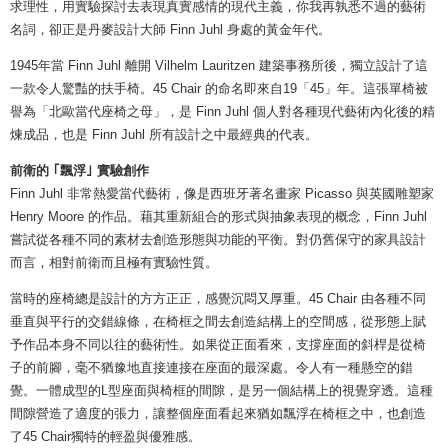
求理性，用實驗探討去表現真實感情的現代主義，你我再孰悉不過的藝術
名詞，卻正是丹麥設計大師 Finn Juhl 身處的黃金年代。
1945年當 Finn Juhl 離開 Vilhelm Lauritzen 建築事務所後，獨立設計了這
一款令人驚豔的扶手椅。45 Chair 的命名即來自19「45」年。這張單椅被
譽為「北歐當代座椅之母」，是 Finn Juhl 個人對各種現代藝術內化後的精
煉成品，也是 Finn Juhl 所有設計之中最經典的代表。
前衛的 ｢飄浮｣ 實驗創作
Finn Juhl 非常熱愛當代藝術，像是西班牙著名畫家 Picasso 與英國雕塑家
Henry Moore 的作品。藉其重新組合的形式與抽象表現的概念，Finn Juhl
嘗試從各種不同的素材去創造形態與功能的平衡。對仍舊保守的家具設計
而言，相對前衛而且極有實驗性質。
當時的座椅總是設計的方方正正，感覺沉悶又厚重。45 Chair 由各種不同
垂直與平行的交錯線條，在椅框之間去創造結構上的空間感，從形態上賦
予作品本身不同以往的藝術性。如果從正面看來，支撐座面的斜桿是從椅
子的前腳，毫不猶豫地直接連接在座面的最深處。令人有一種懸空的錯
覺。一體成型的L型座面與椅框的間隙，是另一個結構上的視覺穿透。這種
間隙營造了適度的張力，讓整個座面看起來猶如飄浮在椅框之中，也創造
了45 Chair獨特的輕盈與優雅感。