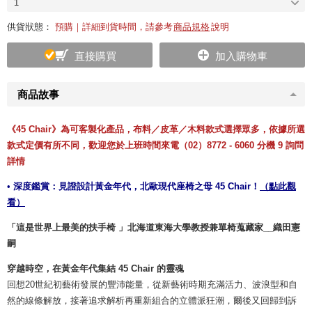
1
供貨狀態：
預購｜詳細到貨時間，請參考
商品規格
說明
直接購買
加入購物車
商品故事
《45 Chair》為可客製化產品，布料／皮革／木料款式選擇眾多，依據所選
款式定價有所不同，歡迎您於上班時間來電（02）8772 - 6060 分機 9 詢問
詳情
•
深度鑑賞
：見證設計黃金年代，北歐現代座椅之母 45 Chair！
（點此觀
看）
「這是世界上最美的扶手椅 」北海道東海大學教授兼單椅蒐藏家__織田憲
嗣
穿越時空，在黃金年代集結 45 Chair 的靈魂
回想20世紀初藝術發展的豐沛能量，從新藝術時期充滿活力、波浪型和自
然的線條解放，接著追求解析再重新組合的立體派狂潮，爾後又回歸到訴