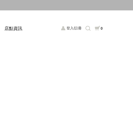
店點資訊
登入/註冊
0