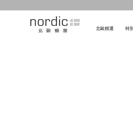
北歐精選
特