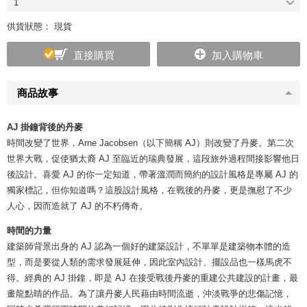
1
供貨狀態： 現貨
直接購買
加入購物車
商品故事
AJ 掛鐘背後的丹麥
時間改變了世界，Arne Jacobsen（以下簡稱 AJ）則改變了丹麥。第二次
世界大戰，促使猶太裔 AJ 至臨近的瑞典發展，這段旅外過程間接影響他日
後設計。喜愛 AJ 的你一定知道，帶著溫潤而簡約的設計風格是專屬 AJ 的
獨家標記，但你知道嗎？這股設計風格，在戰後的丹麥，更是撫慰了不少
人心，因而造就了 AJ 的不朽傳奇。
時間的力量
建築師背景出身的 AJ 認為一個好的建築設計，不單單是建築物本體的造
型，而是要從人類的需求發展延伸，因此室內設計、擺設品也一樣馬虎不
得。經典的 AJ 掛鐘，即是 AJ 在接受戰後丹麥的重建公共建設的計畫，最
畫龍點睛的作品。為了讓丹麥人民藉由時間流逝，沖淡戰爭的悲傷記憶，