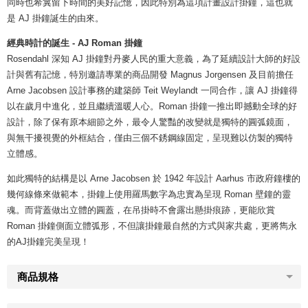
同時也希冀留下時間的美好記憶，因此特別為這項計畫設計掛鐘，這也就
是 AJ 掛鐘誕生的由來。
經典時計的誕生 - AJ Roman 掛鐘
Rosendahl 深知 AJ 掛鐘對丹麥人民的重大意義，為了延續設計大師的好設
計與舊有記憶，特別邀請專業的商品開發 Magnus Jorgensen 及目前擔任
Arne Jacobsen 設計事務的建築師 Teit Weylandt 一同合作，讓 AJ 掛鐘得
以在歲月中進化，並且繼續溫暖人心。Roman 掛鐘一推出即撼動全球的好
設計，除了保有原本細節之外，最令人驚豔的改變就是獨特的圓弧鏡面，
與無干擾視覺的外框結合，僅由三個不銹鋼線固定，呈現難以仿製的獨特
立體感。
如此獨特的結構是以 Arne Jacobsen 於 1942 年設計 Aarhus 市政府鐘樓的
幾何線條來做範本，掛鐘上使用羅馬數字為忠實為呈現 Roman 壁鐘的靈
魂。而背蓋做出立體的圓蓋，在吊掛時不會露出懸掛痕跡，更能欣賞
Roman 掛鐘側面立體弧形，不但讓掛鐘最自然的方式與家共處，更將雋永
的AJ掛鐘完美呈現！
商品規格