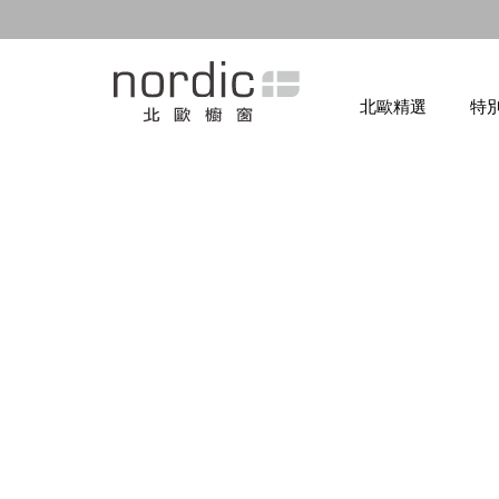
北歐精選
特