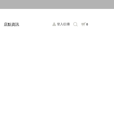
店點資訊
登入/註冊
0