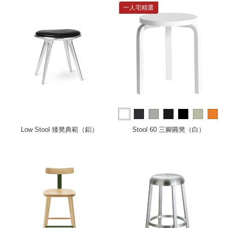
一人宅精選
more
Low Stool 矮凳典範（鋁）
Stool 60 三腳圓凳（白）