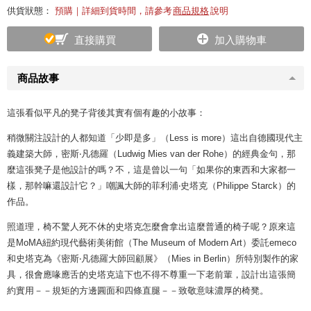
供貨狀態：
預購｜詳細到貨時間，請參考
商品規格
說明
直接購買
加入購物車
商品故事
這張看似平凡的凳子背後其實有個有趣的小故事：
稍微關注設計的人都知道「少即是多」（Less is more）這出自德國現代主
義建築大師，密斯‧凡德羅（Ludwig Mies van der Rohe）的經典金句，那
麼這張凳子是他設計的嗎？不，這是曾以一句「如果你的東西和大家都一
樣，那幹嘛還設計它？」嘲諷大師的菲利浦‧史塔克（Philippe Starck）的
作品。
照道理，椅不驚人死不休的史塔克怎麼會拿出這麼普通的椅子呢？原來這
是MoMA紐約現代藝術美術館（The Museum of Modern Art）委託emeco
和史塔克為《密斯‧凡德羅大師回顧展》（Mies in Berlin）所特別製作的家
具，很會應喙應舌的史塔克這下也不得不尊重一下老前輩，設計出這張簡
約實用－－規矩的方邊圓面和四條直腿－－致敬意味濃厚的椅凳。