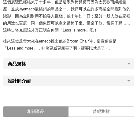
這個展覽已經結束了十多年，但是這系列椅凳反而因為太受歡而繼續量
產，並成為emeco最暢銷的單品之一。我們可以在許多商業空間看到他的
蹤影，因為金剛耐用不怕客人摧殘，數十年如一日；至於一般人放在家裡
的用途也更廣，同一個東西可以拿來當椅子坐、當桌子放、當梯子踩……
這時史塔克應該才真正明白何謂「Less is more」吧！
後來這位反骨大叔在emeco推出他的Broom Chair時，還宣稱這是
「Less and more」，好像更威更厲害了啊（硬要比就是了）。
商品規格
設計師介紹
相關產品
曾經瀏覽