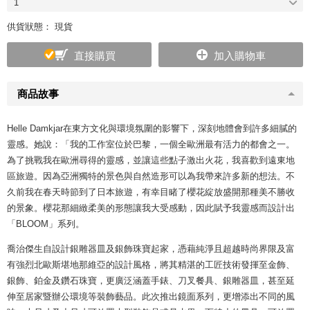
1
供貨狀態： 現貨
直接購買
加入購物車
商品故事
Helle Damkjar在東方文化與環境氛圍的影響下，深刻地體會到許多細膩的
靈感。她說：「我的工作室位於巴黎，一個全歐洲最有活力的都會之一。
為了挑戰我在歐洲尋得的靈感，並讓這些點子激出火花，我喜歡到遠東地
區旅遊。因為亞洲獨特的景色與自然造形可以為我帶來許多新的想法。不
久前我在春天時節到了日本旅遊，有幸目睹了櫻花綻放盛開那種美不勝收
的景象。櫻花那細緻柔美的形態讓我大受感動，因此賦予我靈感而設計出
「BLOOM」系列。
喬治傑生自設計銀雕器皿及銀飾珠寶起家，憑藉純淨且超越時尚界限及富
有強烈北歐斯堪地那維亞的設計風格，將其精湛的工匠技術發揮至金飾、
銀飾、鉑金及鑽石珠寶，更廣泛涵蓋手錶、刀叉餐具、銀雕器皿，甚至延
伸至居家暨辦公環境等裝飾藝品。此次推出鏡面系列，更增添出不同的風