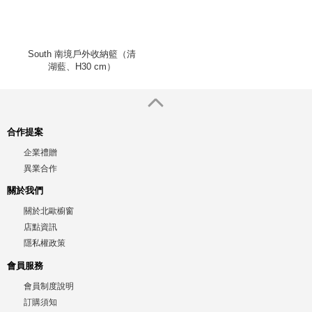
South 南境戶外收納籃（清
湖藍、H30 cm）
合作提案
企業禮贈
異業合作
關於我們
關於北歐櫥窗
店點資訊
隱私權政策
會員服務
會員制度說明
訂購須知