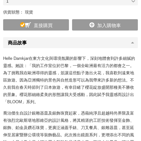
1
供貨狀態： 現貨
直接購買
加入購物車
商品故事
Helle Damkjar在東方文化與環境氛圍的影響下，深刻地體會到許多細膩的
靈感。她說：「我的工作室位於巴黎，一個全歐洲最有活力的都會之一。
為了挑戰我在歐洲尋得的靈感，並讓這些點子激出火花，我喜歡到遠東地
區旅遊。因為亞洲獨特的景色與自然造形可以為我帶來許多新的想法。不
久前我在春天時節到了日本旅遊，有幸目睹了櫻花綻放盛開那種美不勝收
的景象。櫻花那細緻柔美的形態讓我大受感動，因此賦予我靈感而設計出
「BLOOM」系列。
喬治傑生自設計銀雕器皿及銀飾珠寶起家，憑藉純淨且超越時尚界限及富
有強烈北歐斯堪地那維亞的設計風格，將其精湛的工匠技術發揮至金飾、
銀飾、鉑金及鑽石珠寶，更廣泛涵蓋手錶、刀叉餐具、銀雕器皿，甚至延
伸至居家暨辦公環境等裝飾藝品。此次推出鏡面系列，更增添出不同的風