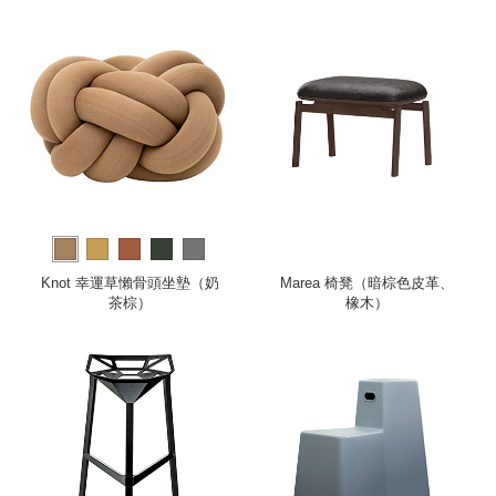
Knot 幸運草懶骨頭坐墊（奶
Marea 椅凳（暗棕色皮革、
茶棕）
橡木）