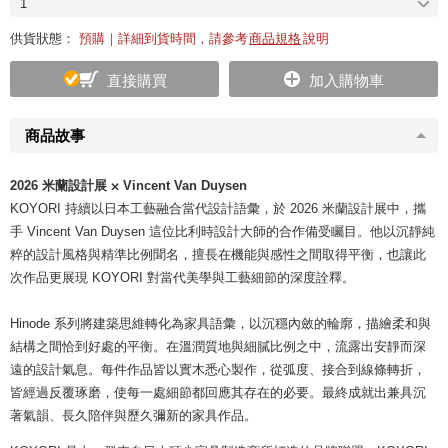
1
供貨狀態：
預購｜詳細到貨時間，請參考
商品規格
說明
直接購買
加入購物車
商品故事
2026 米蘭設計展 ⨉ Vincent Van Duysen
KOYORI 持續以日本工藝融合當代設計語彙，於 2026 米蘭設計展中，攜
手 Vincent Van Duysen 這位比利時設計大師的合作備受矚目。他以沉靜純
粹的設計風格與精準比例聞名，擅長在機能與感性之間取得平衡，也讓此
次作品更展現 KOYORI 對當代美學與工藝細節的深度詮釋。
Hinode 系列將建築思維轉化為家具語彙，以沉穩內斂的輪廓，描繪柔和與
結構之間恰到好處的平衡。在溫潤質地與細膩比例之中，流露出安靜而深
遠的設計氣息。每件作品皆以實木悉心製作，從弧度、接合到線條轉折，
皆經過反覆琢磨，使每一處細節都回應其存在的必要。最終成就出兼具沉
著氣韻、長久陪伴與歷久彌新的家具作品。