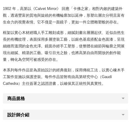
1902 年，高第以《Calvet Mirror》 回應「卡佛之家」相對內斂的建築外
觀，透過豐富的質地與旋繞的有機輪廓加以延伸，形塑出層次分明且富有
生命力的視覺表情。它不僅是一面鏡子，更如一件立體雕塑般的存在。
框架以實心木材經職人手工雕刻成形，細膩刻畫出層層起伏、近似自然生
長的有機紋理，表面採用多層塗裝工藝，以銀色基底搭配金色面漆，呈現
細緻而溫潤的金色光澤。鏡面亦經手工塑形，使整體在細節與輪廓之間展
現出細膩、精湛的工藝。吸引目光之餘，也將高第自由而開放的創作能
量，轉化為空間可被感受的存在。
本系列每件作品皆為原始設計的經典復刻，採用傳統工法，以實心橡木手
工製作並施以保護塗裝。每件作品皆附有由高第研究中心（Gaudí
Cathedra）主任簽署之認證證書，以確保其正統性與真實性。
商品規格
設計師介紹