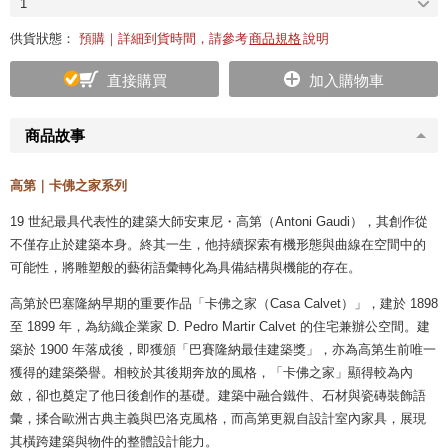
1
供貨狀態：
預購｜詳細到貨時間，請參考
商品規格
說明
直接購買
加入購物車
商品故事
高第｜卡佛之家系列
19 世紀最具代表性的建築大師安東尼・高第（Antoni Gaudi），其創作從
不僅存止於建築本身。終其一生，他持續探索有機形態與曲線在空間中的
可能性，將雕塑般的藝術語彙轉化為具備結構與機能的存在。
高第於巴塞隆納早期的重要作品「卡佛之家（Casa Calvet）」，建於 1898
至 1899 年，為紡織企業家 D. Pedro Martir Calvet 的住宅兼辦公空間。建
築於 1900 年落成後，即獲頒「巴賽隆納最佳建築獎」，亦為高第生前唯一
獲得的建築榮譽。相較於其後期奔放的風格，「卡佛之家」顯得較為內
斂，卻也奠定了他日後創作的基礎。建築中融合鐵件、石材與瓷磚裝飾語
彙，揉合歐洲古典主義與巴洛克風格，而高第更親自設計室內家具，展現
其橫跨建築與物件的整體設計能力。