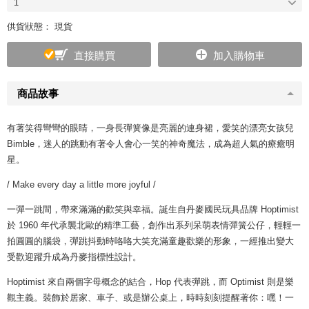
1
供貨狀態： 現貨
直接購買
加入購物車
商品故事
有著笑得彎彎的眼睛，一身長彈簧像是亮麗的連身裙，愛笑的漂亮女孩兒
Bimble，迷人的跳動有著令人會心一笑的神奇魔法，成為超人氣的療癒明
星。
/ Make every day a little more joyful /
一彈一跳間，帶來滿滿的歡笑與幸福。誕生自丹麥國民玩具品牌 Hoptimist
於 1960 年代承襲北歐的精準工藝，創作出系列呆萌表情彈簧公仔，輕輕一
拍圓圓的腦袋，彈跳抖動時咯咯大笑充滿童趣歡樂的形象，一經推出變大
受歡迎躍升成為丹麥指標性設計。
Hoptimist 來自兩個字母概念的結合，Hop 代表彈跳，而 Optimist 則是樂
觀主義。裝飾於居家、車子、或是辦公桌上，時時刻刻提醒著你：嘿！一