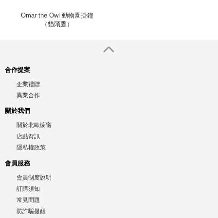
Omar the Owl 動物園掛鐘
（貓頭鷹）
合作提案
企業禮贈
異業合作
關於我們
關於北歐櫥窗
店點資訊
隱私權政策
會員服務
會員制度說明
訂購須知
常見問題
防詐騙提醒