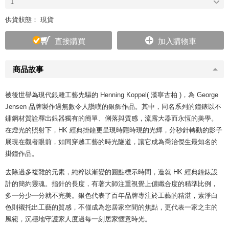
1
供貨狀態： 現貨
直接購買
加入購物車
商品故事
被後世譽為現代銀雕工藝先驅的 Henning Koppel( 漢寧古柏 )，為 George
Jensen 品牌製作過無數令人讚嘆的銀飾作品。其中，同名系列的鐘錶以不
鏽鋼材質詮釋出銀器獨有的簡單、俐落與質感，流露大器而永恆的美學。
在燈光的照射下，HK 經典掛鐘更呈現時隱時現的光輝，分秒針轉動的影子
展現在觀者眼前，如同穿越工藝的時光隧道，讓它成為喬治傑生最知名的
掛鐘作品。
去除過多複雜的元素，純粹以漸變的圓點標示時間，造就 HK 經典鐘錶設
計的簡約靈魂。指針的長度，有著大師注重視覺上儂纖合度的精準比例，
多一分少一分就不完美。銀色代表了百年品牌專注於工藝的精湛，素淨白
色則襯托出工藝的質感，不僅成為您居家空間的焦點，更代表一家之主的
風範，沉穩地守護家人度過每一刻居家愜意時光。