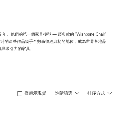
到 1949 年。他們的第一個家具模型 — 經典款的 ”Wishbone Chair”
。當時的這些作品幾乎全數贏得經典椅的地位，成為世界各地品
極具吸引力的家具。
僅顯示現貨
進階篩選
排序方式