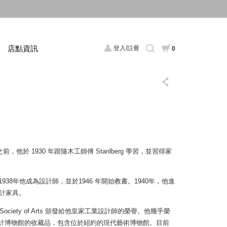
店點資訊
登入/註冊
0
讀之前，他於 1930 年跟隨木工師傅 Stanlberg 學習，並習得家
rafts，1938年他成為設計師，並於1946 年開始教書。1940年，他進
政廳設計家具。
al Society of Arts 頒發給他皇家工業設計師的榮譽。他幾乎榮
計博物館的收藏品，包含位於紐約的現代藝術博物館。目前